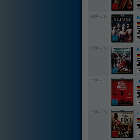
24.04.2025
E
27.03.2025
D
27.03.2025
T
27.03.2025
S