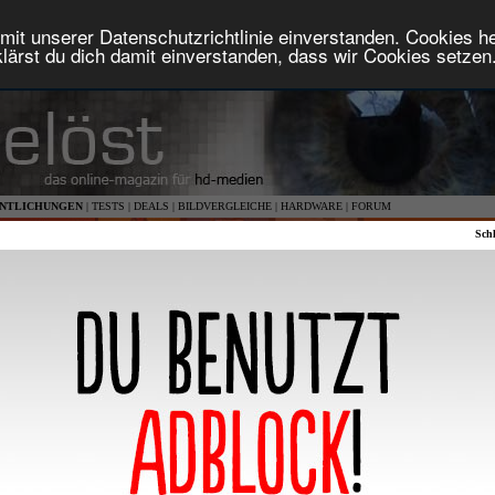
mit unserer Datenschutzrichtlinie einverstanden. Cookies hel
lärst du dich damit einverstanden, dass wir Cookies setzen
NTLICHUNGEN
|
TESTS
|
DEALS
|
BILDVERGLEICHE
|
HARDWARE
|
FORUM
Schl
ITEL
•
LAND
•
MEDIUM
•
LABEL
• AUSSTATTUNG
INFO
uben Brandt (Limited Edition)
•
•
INDEED FILM
2,35:1 anamorph (HD 1080p)
deutsch dts-HD 5.1 MA, englisch dts-HD 5.1 MA
deutsch, englisch
Making Of, Clips, Interviews, Trailer
hen Evil Lurks