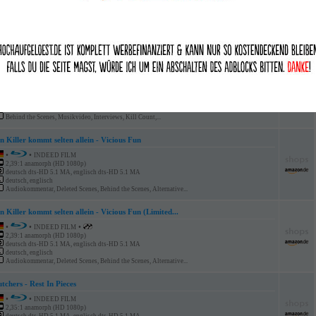
•
•
INDEED FILM
2,39:1 anamorph (HD 1080p)
deutsch Dolby Atmos, spanisch dts-HD 5.1 MA
deutsch
Behind the Scenes, Musikvideo, Interviews, Kill Count,...
hen Evil Lurks (Limited 4K Ultra HD & Blu-ray...
•
•
•
INDEED FILM
2,39:1 anamorph (4K UHD 2160p)
deutsch Dolby Atmos, spanisch dts-HD 5.1 MA
deutsch
Behind the Scenes, Musikvideo, Interviews, Kill Count,...
n Killer kommt selten allein - Vicious Fun
•
•
INDEED FILM
2,39:1 anamorph (HD 1080p)
deutsch dts-HD 5.1 MA, englisch dts-HD 5.1 MA
deutsch, englisch
Audiokommentar, Deleted Scenes, Behind the Scenes, Alternative...
n Killer kommt selten allein - Vicious Fun (Limited...
•
•
•
INDEED FILM
2,39:1 anamorph (HD 1080p)
deutsch dts-HD 5.1 MA, englisch dts-HD 5.1 MA
deutsch, englisch
Audiokommentar, Deleted Scenes, Behind the Scenes, Alternative...
tchers - Rest In Pieces
•
•
INDEED FILM
2,35:1 anamorph (HD 1080p)