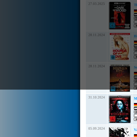
27.03.2025
T
28.11.2024
H
28.11.2024
St
31.10.2024
M
05.09.2024
V