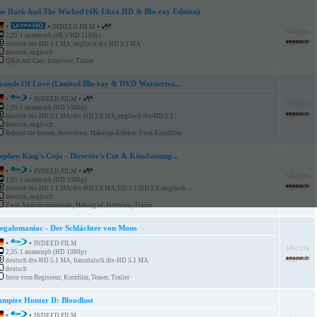
he Dark And The Wicked (4K Ultra HD & Blu-ray Edition)
•
•
•
INDEED FILM
2,39:1 anamorph (4K UHD 2160p)
deutsch dts-HD 5.1 MA, englisch dts-HD 5.1 MA
deutsch, englisch
Q&A mit Cast, Interview, Trailer
ounds Of Love (Limited Blu-ray & DVD Wattiertes...
•
•
•
INDEED FILM
2,39:1 anamorph (HD 1080p)
deutsch dts-HD 5.1 MA/dts-HD 2.0 MA, englisch dts-HD 5.1...
deutsch, englisch
Behind the Scenes, Interviews, Make-up-Effekte, Zwei Kurzfilme
ephen King's Cujo - Director's Cut & Kinofassung...
•
•
•
INDEED FILM
1,85:1 anamorph (HD 1080p)
deutsch dts-HD 5.1 MA/dts-HD 2.0 MA/DD 5.1/DD 2.0, englisch...
deutsch, englisch
Zwei Audiokommentare, Making of, Interview, Trailer
egalomaniac - Der Schlächter von Mons
•
•
INDEED FILM
2,35:1 anamorph (HD 1080p)
deutsch dts-HD 5.1 MA, französisch dts-HD 5.1 MA
deutsch
Intro vom Regisseur, Kurzfilm, Teaser, Trailer
ampire Hunter D: Bloodlust
•
•
INDEED FILM