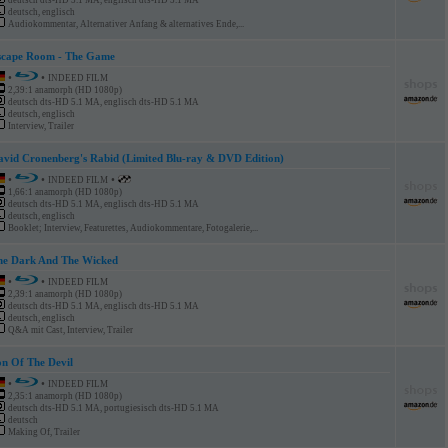
deutsch dts-HD 5.1 MA, englisch dts-HD 5.1 MA
deutsch, englisch
Audiokommentar, Alternativer Anfang & alternatives Ende,...
scape Room - The Game
•
•
INDEED FILM
2,39:1 anamorph (HD 1080p)
deutsch dts-HD 5.1 MA, englisch dts-HD 5.1 MA
deutsch, englisch
Interview, Trailer
avid Cronenberg's Rabid (Limited Blu-ray & DVD Edition)
•
•
•
INDEED FILM
1,66:1 anamorph (HD 1080p)
deutsch dts-HD 5.1 MA, englisch dts-HD 5.1 MA
deutsch, englisch
Booklet; Interview, Featurettes, Audiokommentare, Fotogalerie,...
he Dark And The Wicked
•
•
INDEED FILM
2,39:1 anamorph (HD 1080p)
deutsch dts-HD 5.1 MA, englisch dts-HD 5.1 MA
deutsch, englisch
Q&A mit Cast, Interview, Trailer
on Of The Devil
•
•
INDEED FILM
2,35:1 anamorph (HD 1080p)
deutsch dts-HD 5.1 MA, portugiesisch dts-HD 5.1 MA
deutsch
Making Of, Trailer