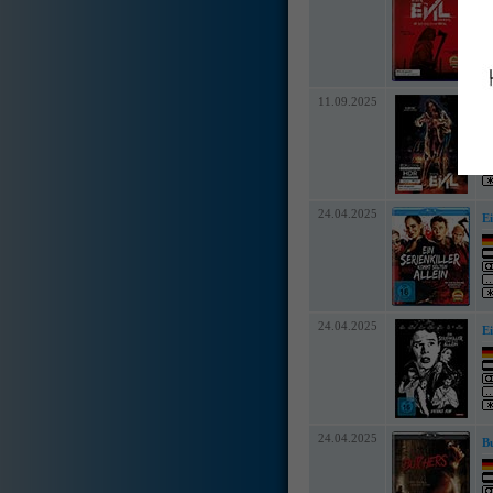
11.09.2025
W
24.04.2025
Ei
24.04.2025
Ei
24.04.2025
Bu