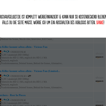
•
•
INDEED FILM
2,39:1 anamorph (HD 1080p)
deutsch Dolby Atmos, spanisch dts-HD 5.1 MA
deutsch
Behind the Scenes, Musikvideo, Interviews, Kill Count,...
hen Evil Lurks (Limited 4K Ultra HD & Blu-ray...
•
•
•
INDEED FILM
2,39:1 anamorph (4K UHD 2160p)
deutsch Dolby Atmos, spanisch dts-HD 5.1 MA
deutsch
Behind the Scenes, Musikvideo, Interviews, Kill Count,...
n Killer kommt selten allein - Vicious Fun
•
•
INDEED FILM
2,39:1 anamorph (HD 1080p)
deutsch dts-HD 5.1 MA, englisch dts-HD 5.1 MA
deutsch, englisch
Audiokommentar, Deleted Scenes, Behind the Scenes, Alternative...
n Killer kommt selten allein - Vicious Fun (Limited...
•
•
•
INDEED FILM
2,39:1 anamorph (HD 1080p)
deutsch dts-HD 5.1 MA, englisch dts-HD 5.1 MA
deutsch, englisch
Audiokommentar, Deleted Scenes, Behind the Scenes, Alternative...
tchers - Rest In Pieces
•
•
INDEED FILM
2,35:1 anamorph (HD 1080p)