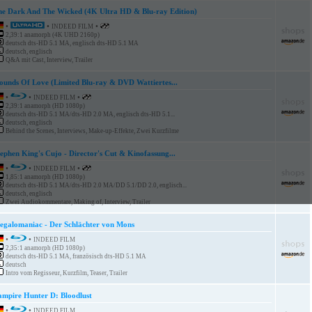
he Dark And The Wicked (4K Ultra HD & Blu-ray Edition)
•
•
•
INDEED FILM
2,39:1 anamorph (4K UHD 2160p)
deutsch dts-HD 5.1 MA, englisch dts-HD 5.1 MA
deutsch, englisch
Q&A mit Cast, Interview, Trailer
ounds Of Love (Limited Blu-ray & DVD Wattiertes...
•
•
•
INDEED FILM
2,39:1 anamorph (HD 1080p)
deutsch dts-HD 5.1 MA/dts-HD 2.0 MA, englisch dts-HD 5.1...
deutsch, englisch
Behind the Scenes, Interviews, Make-up-Effekte, Zwei Kurzfilme
ephen King's Cujo - Director's Cut & Kinofassung...
•
•
•
INDEED FILM
1,85:1 anamorph (HD 1080p)
deutsch dts-HD 5.1 MA/dts-HD 2.0 MA/DD 5.1/DD 2.0, englisch...
deutsch, englisch
Zwei Audiokommentare, Making of, Interview, Trailer
egalomaniac - Der Schlächter von Mons
•
•
INDEED FILM
2,35:1 anamorph (HD 1080p)
deutsch dts-HD 5.1 MA, französisch dts-HD 5.1 MA
deutsch
Intro vom Regisseur, Kurzfilm, Teaser, Trailer
ampire Hunter D: Bloodlust
•
•
INDEED FILM