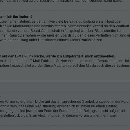
en darfst, solltest du die Board-Administration nach den Gründen dafür fragen.
ann ich ihn ändern?
zernamen stehen, zeigen an, wie viele Beiträge du bislang erstellt hast oder
utzer wie Moderatoren und Administratoren. Normalerweise kannst du den Wortlaut
ern, da sie von der Board-Administration festgelegt wurden. Bitte schreibe keine
einen Rang zu erhöhen — die meisten Boards dulden dieses Verhalten nicht und e
 wird deinen Rang unter Umständen einfach wieder zurücksetzen.
 auf den E-Mail-Link klicke, werde ich aufgefordert, mich anzumelden.
fen die foreninterne E-Mail-Funktion für Nachrichten an andere Benutzer nutzen, fall
ration freigeschaltet wurde. Diese Maßnahme soll den Missbrauch dieses Systems
?
 Forum zu eröffnen, klicke auf das entsprechende Symbol, entweder in der Fore
önnte sein, dass eine Registrierung erforderlich ist, bevor du einen Beitrag
chtigungen sind jeweils am Ende der Foren- und der Beitragsansicht aufgelistet.
 erstellen“, „Du darfst an Abstimmungen in diesem Forum teilnehmen“, usw.