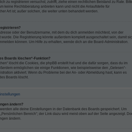
ch zu registrieren versuchst, zutrifft, ziehe einen rechtlichen Beistand zu Rate. Bitt
 keine Rechtsberatung anbieten kann und nicht die Anlaufstelle für
er Art ist; außer solchen, die weiter unten behandelt werden.
egistrieren?
Adresse oder der Benutzername, mit dem du dich anmelden möchtest, von der
t wurde. Die Registrierung könnte außerdem komplett ausgeschaltet sein, damit si
melden können. Um Hilfe zu erhalten, wende dich an die Board-Administration.
des Boards löschen“-Funktion?
hen“ löscht die Cookies, die phpBB erstellt hat und die dafür sorgen, dass du im
ßerdem ermöglichen sie einige Funktionen, wie beispielsweise den „Gelesen“-
istration aktiviert. Wenn du Probleme bei der An- oder Abmeldung hast, kann es
des Boards löscht.
instellungen
lungen ändern?
t, werden alle deine Einstellungen in der Datenbank des Boards gespeichert. Um
„Persönlichen Bereich“; der Link dazu wird meist oben auf der Seite angezeigt. Dor
ungen ändern.