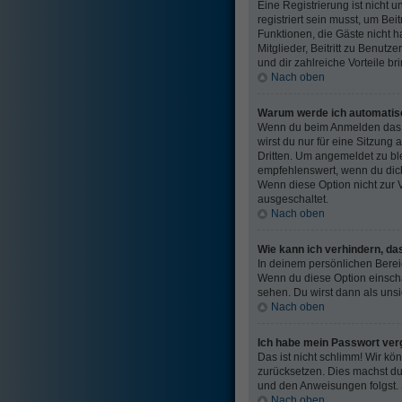
Eine Registrierung ist nicht
registriert sein musst, um Beit
Funktionen, die Gäste nicht h
Mitglieder, Beitritt zu Benutz
und dir zahlreiche Vorteile bri
Nach oben
Warum werde ich automatis
Wenn du beim Anmelden das K
wirst du nur für eine Sitzun
Dritten. Um angemeldet zu bl
empfehlenswert, wenn du dich 
Wenn diese Option nicht zur 
ausgeschaltet.
Nach oben
Wie kann ich verhindern, da
In deinem persönlichen Bereic
Wenn du diese Option einscha
sehen. Du wirst dann als uns
Nach oben
Ich habe mein Passwort ver
Das ist nicht schlimm! Wir kö
zurücksetzen. Dies machst du
und den Anweisungen folgst. 
Nach oben