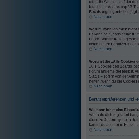
oder die Website, auf der du di
beachte, dass das phpBB-Team
Rechtsangelegenheiten jeglich
Nach oben
Warum kann ich mich nicht r
Es kann sein, dass deine IP-
Board-Administration gesperr
keine neuen Benutzer mehr an
Nach oben
Wozu ist die „Alle Cookies 
„Alle Cookies des Boards lösc
Forum angemeldet bleibst. Au
Status – sofern von der Admin
helfen, wenn du die Cookies 
Nach oben
Benutzerpräferenzen und -e
Wie kann ich meine Einstel
Wenn du dich registriert has
diese zu ändern, gehe in den 
kannst du alle deine Einstell
Nach oben