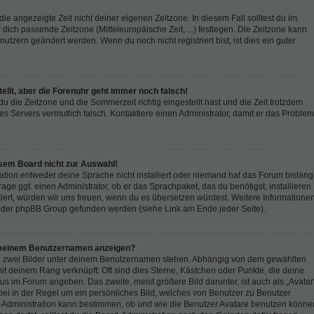
die angezeigte Zeit nicht deiner eigenen Zeitzone. In diesem Fall solltest du im
 dich passende Zeitzone (Mitteleuropäische Zeit, ...) festlegen. Die Zeitzone kann
nutzern geändert werden. Wenn du noch nicht registriert bist, ist dies ein guter
tellt, aber die Forenuhr geht immer noch falsch!
du die Zeitzone und die Sommerzeit richtig eingestellt hast und die Zeit trotzdem
des Servers vermutlich falsch. Kontaktiere einen Administrator, damit er das Problem
esem Board nicht zur Auswahl!
ation entweder deine Sprache nicht installiert oder niemand hat das Forum bislang
age ggf. einen Administrator, ob er das Sprachpaket, das du benötigst, installieren
stiert, würden wir uns freuen, wenn du es übersetzen würdest. Weitere Informatione
 der phpBB Group gefunden werden (siehe Link am Ende jeder Seite).
r meinem Benutzernamen anzeigen?
en zwei Bilder unter deinem Benutzernamen stehen. Abhängig von dem gewählten
 mit deinem Rang verknüpft: Oft sind dies Sterne, Kästchen oder Punkte, die deine
us im Forum angeben. Das zweite, meist größere Bild darunter, ist auch als „Avatar
bei in der Regel um ein persönliches Bild, welches von Benutzer zu Benutzer
rd-Administration kann bestimmen, ob und wie die Benutzer Avatare benutzen könne