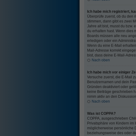
Ich habe mich registriert, k
Überprüfe zuerst, ob du den 
stimmen, dann gibt es zwei 
Jahre alt bist, musst du bzw.
du erhalten hast. Wenn dies ni
Boards müssen alle neu angem
erledigen oder ein Administrato
Wenn du eine E-Mail erhalten
Mail-Adresse korrekt eingege
bist, dass deine E-Mail-Adres
Nach oben
Ich habe mich vor einiger Ze
Versuche zuerst, die E-Mail z
Benutzernamen und dein Passw
Gründen deaktiviert oder gelö
keine Beiträge geschrieben h
nimm aktiv an den Diskussione
Nach oben
Was ist COPPA?
COPPA, ausgeschrieben Child 
Privatsphäre von Kindern im I
möglicherweise persönliche D
beziehungsweise des oder der