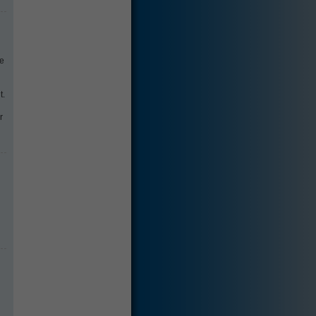
ie
t.
r