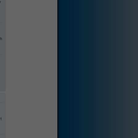
e
ch
t