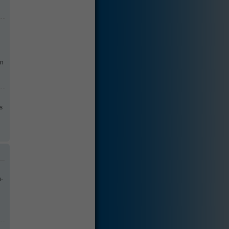
in
s
n-