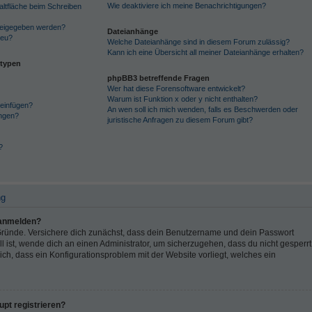
Wie deaktiviere ich meine Benachrichtigungen?
altfläche beim Schreiben
reigegeben werden?
Dateianhänge
neu?
Welche Dateianhänge sind in diesem Forum zulässig?
Kann ich eine Übersicht all meiner Dateianhänge erhalten?
ntypen
phpBB3 betreffende Fragen
Wer hat diese Forensoftware entwickelt?
Warum ist Funktion x oder y nicht enthalten?
 einfügen?
An wen soll ich mich wenden, falls es Beschwerden oder
ngen?
juristische Anfragen zu diesem Forum gibt?
?
ng
 anmelden?
 Gründe. Versichere dich zunächst, dass dein Benutzername und dein Passwort
all ist, wende dich an einen Administrator, um sicherzugehen, dass du nicht gesperrt
lich, dass ein Konfigurationsproblem mit der Website vorliegt, welches ein
pt registrieren?