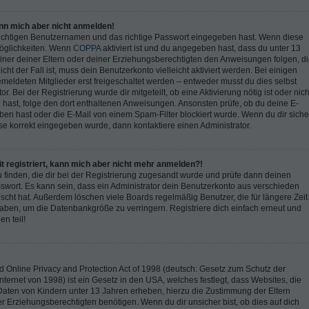
ann mich aber nicht anmelden!
richtigen Benutzernamen und das richtige Passwort eingegeben hast. Wenn diese
Möglichkeiten. Wenn
COPPA
aktiviert ist und du angegeben hast, dass du unter 13
 einer deiner Eltern oder deiner Erziehungsberechtigten den Anweisungen folgen, d
cht der Fall ist, muss dein Benutzerkonto vielleicht aktiviert werden. Bei einigen
eldeten Mitglieder erst freigeschaltet werden – entweder musst du dies selbst
r. Bei der Registrierung wurde dir mitgeteilt, ob eine Aktivierung nötig ist oder nich
 hast, folge den dort enthaltenen Anweisungen. Ansonsten prüfe, ob du deine E-
ben hast oder die E-Mail von einem Spam-Filter blockiert wurde. Wenn du dir siche
se korrekt eingegeben wurde, dann kontaktiere einen Administrator.
it registriert, kann mich aber nicht mehr anmelden?!
u finden, die dir bei der Registrierung zugesandt wurde und prüfe dann deinen
ort. Es kann sein, dass ein Administrator dein Benutzerkonto aus verschieden
scht hat. Außerdem löschen viele Boards regelmäßig Benutzer, die für längere Zeit
aben, um die Datenbankgröße zu verringern. Registriere dich einfach erneut und
n teil!
Online Privacy and Protection Act of 1998 (deutsch: Gesetz zum Schutz der
nternet von 1998) ist ein Gesetz in den USA, welches festlegt, dass Websites, die
aten von Kindern unter 13 Jahren erheben, hierzu die Zustimmung der Eltern
 Erziehungsberechtigten benötigen. Wenn du dir unsicher bist, ob dies auf dich