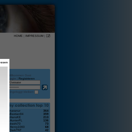
HOME
|
IMPRESSUM
|
essen
Willkommen Gast
Login
|
Registrieren
en
Eingeloggt bleiben
naranur
364
Bastian84
359
HansKE
213
HunterFL
136
?
trashi70
73
Henry1060
68
DarkTNT
42