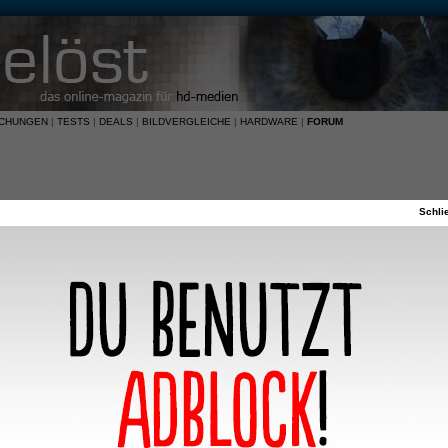
ICHUNGEN
|
TESTS
|
DEALS
|
BILDVERGLEICHE
|
HARDWARE
|
FORUM
Schli
FAQ
Registrieren
Anmeld
Benutzer-Stufen und Gruppen
lden?
Was sind Administratoren?
gistrieren?
Was sind Moderatoren?
bgemeldet?
Was sind Benutzergruppen?
ein Benutzername in der
Wo finde ich die Benutzergruppen und wie trete ich ihnen bei
Wie werde ich Gruppenleiter?
en!
Weshalb werden verschiedene Benutzergruppen farbig