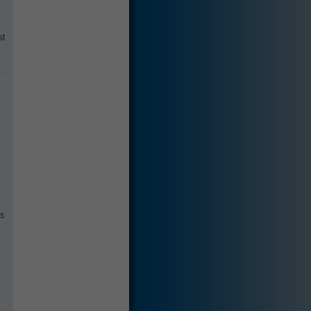
st
us