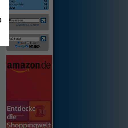
Lago
30
soeren.klie
26
Jost
24
Erweiterte Suche
s
Titel
Label