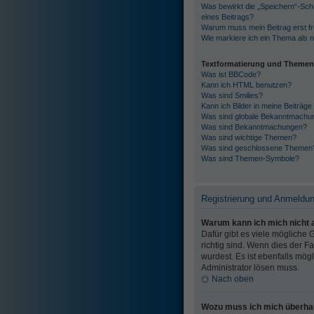
Was bewirkt die „Speichern“-Sch
eines Beitrags?
Warum muss mein Beitrag erst f
Wie markiere ich ein Thema als 
Textformatierung und Theme
Was ist BBCode?
Kann ich HTML benutzen?
Was sind Smilies?
Kann ich Bilder in meine Beiträge
Was sind globale Bekanntmachu
Was sind Bekanntmachungen?
Was sind wichtige Themen?
Was sind geschlossene Themen
Was sind Themen-Symbole?
Registrierung und Anmeldu
Warum kann ich mich nicht
Dafür gibt es viele mögliche
richtig sind. Wenn dies der F
wurdest. Es ist ebenfalls mög
Administrator lösen muss.
Nach oben
Wozu muss ich mich überhau