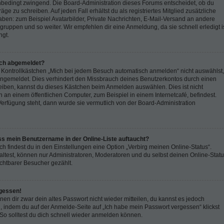
 unbedingt zwingend. Die Board-Administration dieses Forums entscheidet, ob du
räge zu schreiben. Auf jeden Fall erhältst du als registriertes Mitglied zusätzliche
aben: zum Beispiel Avatarbilder, Private Nachrichten, E-Mail-Versand an andere
ergruppen und so weiter. Wir empfehlen dir eine Anmeldung, da sie schnell erledigt i
ngt.
ch abgemeldet?
ontrollkästchen „Mich bei jedem Besuch automatisch anmelden“ nicht auswählst,
g angemeldet. Dies verhindert den Missbrauch deines Benutzerkontos durch einen
eiben, kannst du dieses Kästchen beim Anmelden auswählen. Dies ist nicht
an einem öffentlichen Computer, zum Beispiel in einem Internetcafé, befindest.
Verfügung steht, dann wurde sie vermutlich von der Board-Administration
ss mein Benutzername in der Online-Liste auftaucht?
h findest du in den Einstellungen eine Option „Verbirg meinen Online-Status“.
ltest, können nur Administratoren, Moderatoren und du selbst deinen Online-Stat
ichtbarer Besucher gezählt.
gessen!
nnen dir zwar dein altes Passwort nicht wieder mitteilen, du kannst es jedoch
, indem du auf der Anmelde-Seite auf „Ich habe mein Passwort vergessen“ klickst
So solltest du dich schnell wieder anmelden können.