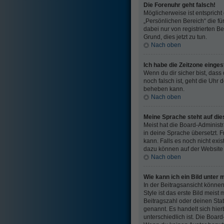
Die Forenuhr geht falsch!
Möglicherweise ist entspricht 
„Persönlichen Bereich“ die für
dabei nur von registrierten Be
Grund, dies jetzt zu tun.
Nach oben
Ich habe die Zeitzone einges
Wenn du dir sicher bist, dass 
noch falsch ist, geht die Uhr 
beheben kann.
Nach oben
Meine Sprache steht auf di
Meist hat die Board-Administr
in deine Sprache übersetzt. Fr
kann. Falls es noch nicht exi
dazu können auf der Website
Nach oben
Wie kann ich ein Bild unte
In der Beitragsansicht könn
Style ist das erste Bild meist
Beitragszahl oder deinen Stat
genannt. Es handelt sich hier
unterschiedlich ist. Die Boa