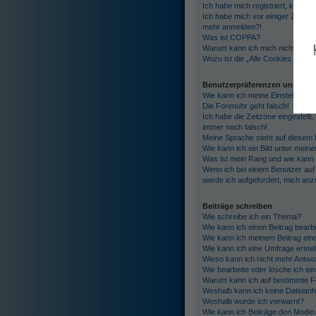
Ich habe mich registriert, kann m
Ich habe mich vor einiger Zeit reg
mehr anmelden?!
Was ist COPPA?
Warum kann ich mich nicht regist
Wozu ist die „Alle Cookies des 
Benutzerpräferenzen und -ein
Wie kann ich meine Einstellunge
Die Forenuhr geht falsch!
Ich habe die Zeitzone eingestellt
immer noch falsch!
Meine Sprache steht auf diesem 
Wie kann ich ein Bild unter mei
Was ist mein Rang und wie kann 
Wenn ich bei einem Benutzer auf 
werde ich aufgefordert, mich an
Beiträge schreiben
Wie schreibe ich ein Thema?
Wie kann ich einen Beitrag bearb
Wie kann ich meinem Beitrag ein
Wie kann ich eine Umfrage erstel
Wieso kann ich nicht mehr Antwor
Wie bearbeite oder lösche ich e
Warum kann ich auf bestimmte Fo
Weshalb kann ich keine Dateian
Weshalb wurde ich verwarnt?
Wie kann ich Beiträge den Mode