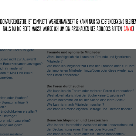
ich aber nicht anmelden!
dargestellt?
istriert, kann mich aber nicht
Was ist eine Hauptgruppe?
Was bedeutet der „Das Team“-Link auf der Startseite?
rieren?
Private Nachrichten
Boards löschen“-Funktion?
Ich kann keine Privaten Nachrichten verschicken!
Ich bekomme ständig unerwünschte Private Nachrichten!
stellungen
Ich habe eine Spam-E-Mail von einem Mitglied dieses Forum
n ändern?
erhalten!
, aber die Forenuhr geht
Freunde und ignorierte Mitglieder
Wozu benötige ich die Listen der Freunde und ignorierten
Board nicht zur Auswahl!
Mitglieder?
nem Benutzernamen anzeigen?
Wie kann ich Mitglieder zur Liste der Freunde oder zur Liste
ich ihn ändern?
der ignorierten Mitglieder hinzufügen oder diese wieder aus
den E-Mail-Link klicke,
den Listen entfernen?
zumelden.
Die Foren durchsuchen
Wie kann ich ein Forum oder mehrere Foren durchsuchen?
Weshalb erhalte ich bei der Suche keine Ergebnisse?
eiten oder löschen?
Warum bekomme ich bei der Suche eine leere Seite?
e Signatur anfügen?
Wie kann ich nach Mitgliedern suchen?
len?
Wie kann ich meine eigenen Beiträge und Themen finden?
tmöglichkeiten erstellen?
ine Umfrage?
Benachrichtigungen und Lesezeichen
ren nicht zugreifen?
Was ist der Unterschied zwischen einem Lesezeichen und
hänge anfügen?
der Beobachtung eines Themas oder Forums?
Wie kann ich ein Forum oder ein Thema beobachten?
ratoren melden?