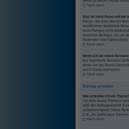
Wenn du keinen Avatar benutz
Nach oben
Was ist mein Rang und wie k
Ränge, die unter deinem Benut
identifizieren bestimmte Ben
eines Ranges nicht direkt änd
sinnlosen Beiträge, nur um d
Moderator oder Administrator
Nach oben
Wenn ich bei einem Benutzer
Nur registrierte Benutzer dür
diese von der Board-Administ
durch Gäste verhindern.
Nach oben
Beiträge schreiben
Wie schreibe ich ein Thema
Um eine neues Thema in einem
oder der Beitragsansicht. Es k
schreiben kannst. Deine Bere
Z. B. „Du darfst neue Themen
Nach oben