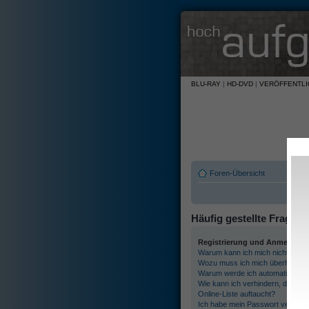
BLU-RAY
|
HD-DVD
|
VERÖFFENTL
Foren-Übersicht
Häufig gestellte Fragen
Registrierung und Anmeldung
Warum kann ich mich nicht anme
Wozu muss ich mich überhaupt re
Warum werde ich automatisch a
Wie kann ich verhindern, dass m
Online-Liste auftaucht?
Ich habe mein Passwort vergess