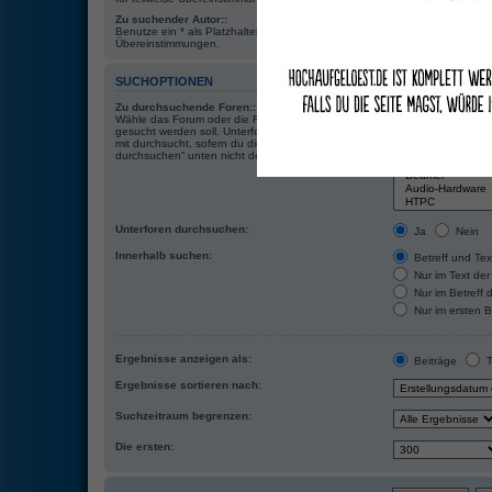
Zu suchender Autor::
Benutze ein * als Platzhalter für teilweise
Übereinstimmungen.
SUCHOPTIONEN
Zu durchsuchende Foren::
Wähle das Forum oder die Foren aus, in denen
gesucht werden soll. Unterforen werden automatisch
mit durchsucht, sofern du die Option „Unterforen
durchsuchen“ unten nicht deaktivierst.
Unterforen durchsuchen:
Ja
Nein
Innerhalb suchen:
Betreff und Tex
Nur im Text der
Nur im Betreff
Nur im ersten 
Ergebnisse anzeigen als:
Beiträge
T
Ergebnisse sortieren nach:
Suchzeitraum begrenzen:
Die ersten: