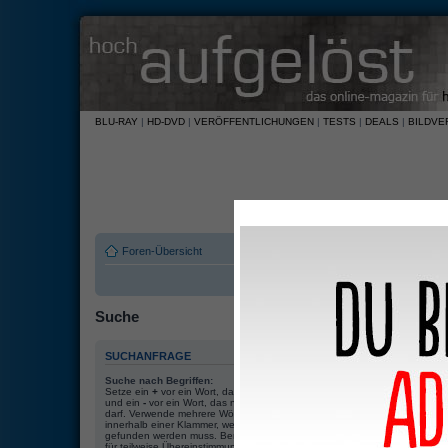
BLU-RAY
|
HD-DVD
|
VERÖFFENTLICHUNGEN
|
TESTS
|
DEALS
|
BILDVE
Foren-Übersicht
Suche
SUCHANFRAGE
Suche nach Begriffen:
Setze ein
+
vor ein Wort, das gefunden werden muss
und ein
-
vor ein Wort, das nicht gefunden werden
Nach allen Beg
darf. Verwende mehrere Wörter getrennt durch
|
Nach einem Beg
innerhalb einer Klammer, wenn nur eines der Wörter
gefunden werden muss. Benutze ein * als Platzhalter
für teilweise Übereinstimmungen.