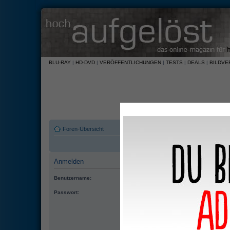
BLU-RAY
|
HD-DVD
|
VERÖFFENTLICHUNGEN
|
TESTS
|
DEALS
|
BILDVE
Foren-Übersicht
Anmelden
Benutzername:
Passwort:
Automatisch anmelden
Meinen Online-Status während dieser