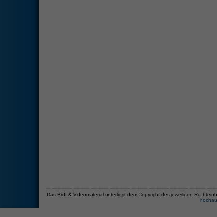
Das Bild- & Videomaterial unterliegt dem Copyright des jeweiligen Recht
hochau