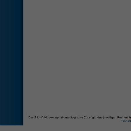
Das Bild- & Videomaterial unterliegt dem Copyright des jeweiligen Recht
hochau