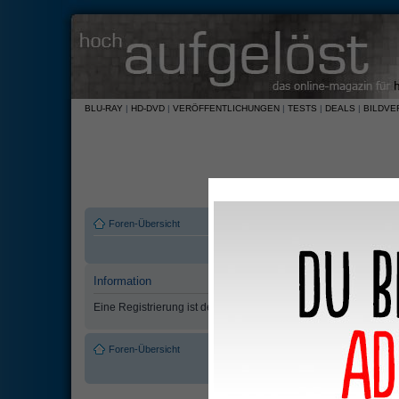
BLU-RAY
|
HD-DVD
|
VERÖFFENTLICHUNGEN
|
TESTS
|
DEALS
|
BILDVE
Foren-Übersicht
Information
Eine Registrierung ist derzeit nicht möglich.
Foren-Übersicht
Das Team
•
Alle Cookies des Boar
Powered by
phpBB
© 2000, 2002, 2