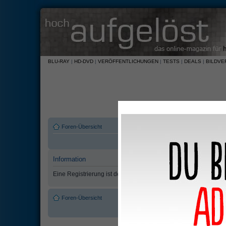
BLU-RAY
|
HD-DVD
|
VERÖFFENTLICHUNGEN
|
TESTS
|
DEALS
|
BILDVE
Foren-Übersicht
Information
Eine Registrierung ist derzeit nicht möglich.
Foren-Übersicht
Das Team
•
Alle Cookies des Boar
Powered by
phpBB
© 2000, 2002, 2