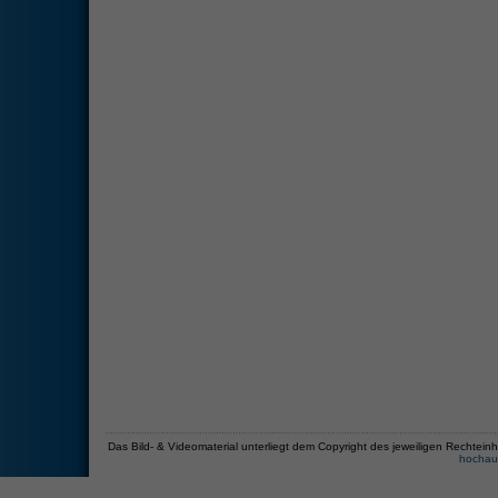
Das Bild- & Videomaterial unterliegt dem Copyright des jeweiligen Recht
hochau