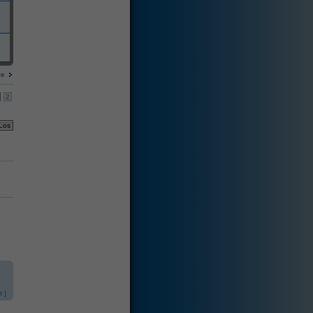
te
2
 ]