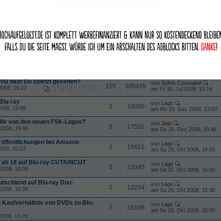
 Discs mit deutschen Ton
von
Bastian84
33
218105
008, 11:59
1
2
3
4
am Mi 28. Okt 2009, 02:42
telung?
von
Bastian84
1
18788
Fr 10. Jul 2009, 15:27
am Sa 17. Okt 2009, 17:32
von
Bastian84
0
12005
 Okt 2009, 17:20
am Sa 17. Okt 2009, 17:20
u-ray Magazin
von
Bastian84
3
17877
2008, 17:58
am Di 21. Jul 2009, 01:11
VD hast Du zuletzt gesehen?
von
Sylvio Constabel
125
305435
2008, 16:22
...
1
11
12
13
am Fr 10. Jul 2009, 15:14
Blu-ray
von
Lago
3
19095
008, 19:09
am Mo 29. Dez 2008, 13:50
 ihr von den neuen FSK-Logos?
von
Jost
0
17551
2008, 19:46
am Do 18. Dez 2008, 19:46
röffentlichungen bei Amazon
von
Lago
2
16651
008, 15:23
am Sa 25. Okt 2008, 16:09
n ab 18 auf Blu-ray CUT/UNCUT
von
Lago
0
13340
2008, 16:06
am Sa 25. Okt 2008, 16:06
eutschland auf Blu-ray Disc
von
Lago
0
12234
2008, 15:38
am Sa 25. Okt 2008, 15:38
n Kaufverhältnis von DVDs zu Blu-
von
Lago
2
16199
am Sa 18. Okt 2008, 10:30
2008, 13:26