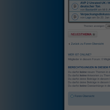
AVP 2 Unrated UK / 
deutscher Ton
von
Bastian84
am Mi 9. A
Verpackungsdiskuss
von
Lago
am So 20. Jan 
Themen anzeigen:
Neues Thema erstellen
Zurück zu Foren-Übersicht
WER IST ONLINE?
Mitglieder in diesem Forum: 0 Mitgl
BERECHTIGUNGEN IN DIESEM
Du darfst
keine
neuen Themen in d
Du darfst
keine
Antworten zu Theme
Du darfst deine Beiträge in diese
Du darfst deine Beiträge in diese
Du darfst
keine
Dateianhänge in di
Foren-Übersicht