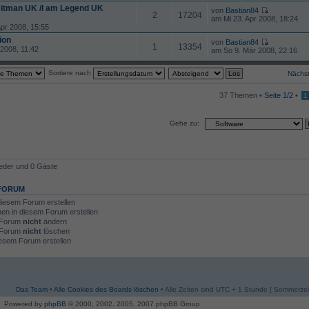
Hitman UK /I am Legend UK
von
Bastian84
2
17204
am Mi 23. Apr 2008, 18:24
pr 2008, 15:55
ion
von
Bastian84
1
13354
2008, 11:42
am So 9. Mär 2008, 22:16
Sortiere nach
Nächs
37 Themen •
Seite
1
/
2
•
1
Gehe zu:
ieder und 0 Gäste
 FORUM
iesem Forum erstellen
n in diesem Forum erstellen
m Forum
nicht
ändern
m Forum
nicht
löschen
esem Forum erstellen
Das Team
•
Alle Cookies des Boards löschen
• Alle Zeiten sind UTC + 1 Stunde [ Sommerzeit
Powered by
phpBB
© 2000, 2002, 2005, 2007 phpBB Group