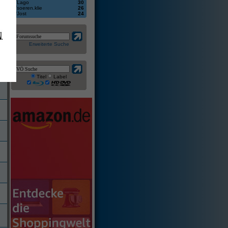
Lago
30
soeren.klie
26
Jost
24
Erweiterte Suche
Titel
Label