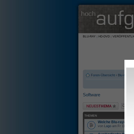
BLU-RAY
|
HD-DVD
|
VERÖFFENTL
Foren-Übersicht
‹
Blu-ray u
Software
Neues Thema erstellen
THEMEN
Welche Blu-ray/HD-DV
von
Lago
am Fr 11. Jan 