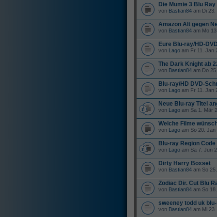
Die Mumie 3 Blu Ray 
von
Bastian84
am Di 23.
Amazon Alt gegen Ne
von
Bastian84
am Mo 13.
Eure Blu-ray/HD-DV
von
Lago
am Fr 11. Jan 
The Dark Knight ab 2
von
Bastian84
am Do 25.
Blu-ray/HD DVD-Sch
von
Lago
am Fr 11. Jan 
Neue Blu-ray Titel a
von
Lago
am Sa 1. Mär 2
Welche Filme wünsch
von
Lago
am So 20. Jan 
Blu-ray Region Code
von
Lago
am Sa 7. Jun 2
Dirty Harry Boxset
von
Bastian84
am So 25.
Zodiac Dir. Cut Blu R
von
Bastian84
am So 18.
sweeney todd uk blu-
von
Bastian84
am Mi 23. 