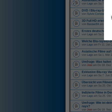
Ausländische Blu-ray
von
Lago
am Sa 7. Jun 2
DVD / Blu-ray-Umsat
von
Sylvio Constabel
am 
3D Full HD erlebt!!!
von
Bastian84
am Sa 17.
Erstes deutsches Bl
von
Lago
am Sa 18. Okt 
Welche Blu-ray/HD-D
von
Lago
am Fr 11. Jan 
Asiatische Filme auf 
von
Lago
am Sa 1. Mär 2
Umfrage: Was haltet
von
Jost
am Do 18. Dez 
Exklusive Blu-ray Ve
von
Lago
am Sa 7. Jun 2
Übersicht von Filme
von
Lago
am Sa 25. Okt 
Indizierte Filme in D
von
Lago
am Sa 25. Okt 
Umfrage: Wie ist dei
rays?
von
Jost
am Do 18. Sep 