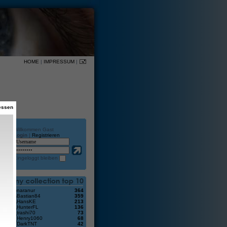
HOME
|
IMPRESSUM
|
essen
Willkommen Gast
Login
|
Registrieren
en
Eingeloggt bleiben
2
naranur
364
Bastian84
359
HansKE
213
HunterFL
136
trashi70
73
Henry1060
68
DarkTNT
42