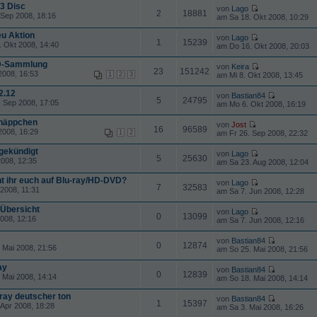
3 Disc
von
Lago
2
18881
 Sep 2008, 18:16
am Sa 18. Okt 2008, 10:29
u Aktion
von
Lago
1
15239
 Okt 2008, 14:40
am Do 16. Okt 2008, 20:03
D-Sammlung
von
Keira
23
151242
2008, 16:53
1
2
3
am Mi 8. Okt 2008, 13:45
2.12
von
Bastian84
5
24795
 Sep 2008, 17:05
am Mo 6. Okt 2008, 16:19
näppchen
von
Jost
16
96589
2008, 16:29
1
2
am Fr 26. Sep 2008, 22:32
ngekündigt
von
Lago
5
25630
008, 12:35
am Sa 23. Aug 2008, 12:04
t ihr euch auf Blu-ray/HD-DVD?
von
Lago
7
32583
2008, 11:31
am Sa 7. Jun 2008, 12:28
 Übersicht
von
Lago
0
13099
008, 12:16
am Sa 7. Jun 2008, 12:16
von
Bastian84
0
12874
 Mai 2008, 21:56
am So 25. Mai 2008, 21:56
ay
von
Bastian84
0
12839
 Mai 2008, 14:14
am So 18. Mai 2008, 14:14
ray deutscher ton
von
Bastian84
1
15397
Apr 2008, 18:28
am Sa 3. Mai 2008, 16:26