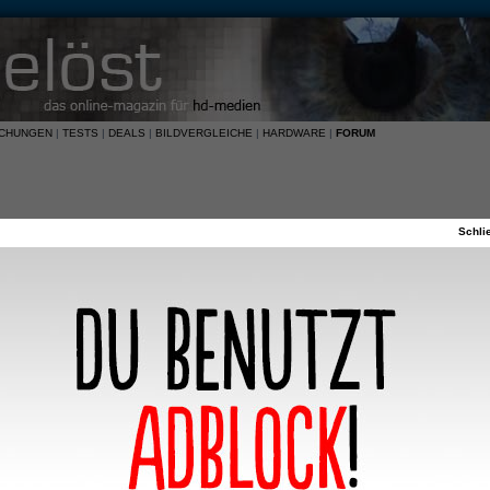
ICHUNGEN
|
TESTS
|
DEALS
|
BILDVERGLEICHE
|
HARDWARE
|
FORUM
Schli
nd HD-DVD
‹
Software
FAQ
Registrieren
Anmeld
37 Themen •
Seite
1
/
2
•
1
ANTW.
ZUGRIFFE
LETZTER BEITRAG
D hast Du zuletzt gekauft?
von
Bastian84
129
12712052
2008, 16:24
...
1
11
12
13
am Do 29. Okt 2009, 19:50