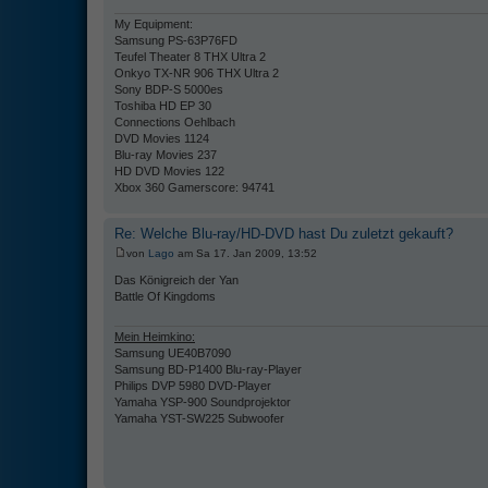
My Equipment:
Samsung PS-63P76FD
Teufel Theater 8 THX Ultra 2
Onkyo TX-NR 906 THX Ultra 2
Sony BDP-S 5000es
Toshiba HD EP 30
Connections Oehlbach
DVD Movies 1124
Blu-ray Movies 237
HD DVD Movies 122
Xbox 360 Gamerscore: 94741
Re: Welche Blu-ray/HD-DVD hast Du zuletzt gekauft?
von
Lago
am Sa 17. Jan 2009, 13:52
Das Königreich der Yan
Battle Of Kingdoms
Mein Heimkino:
Samsung UE40B7090
Samsung BD-P1400 Blu-ray-Player
Philips DVP 5980 DVD-Player
Yamaha YSP-900 Soundprojektor
Yamaha YST-SW225 Subwoofer