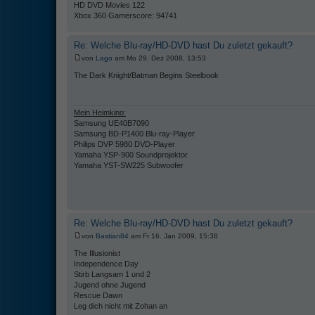
HD DVD Movies 122
Xbox 360 Gamerscore: 94741
Re: Welche Blu-ray/HD-DVD hast Du zuletzt gekauft?
von
Lago
am Mo 29. Dez 2008, 13:53
The Dark Knight/Batman Begins Steelbook
Mein Heimkino:
Samsung UE40B7090
Samsung BD-P1400 Blu-ray-Player
Philips DVP 5980 DVD-Player
Yamaha YSP-900 Soundprojektor
Yamaha YST-SW225 Subwoofer
Re: Welche Blu-ray/HD-DVD hast Du zuletzt gekauft?
von
Bastian84
am Fr 16. Jan 2009, 15:38
The Illusionist
Independence Day
Stirb Langsam 1 und 2
Jugend ohne Jugend
Rescue Dawn
Leg dich nicht mit Zohan an