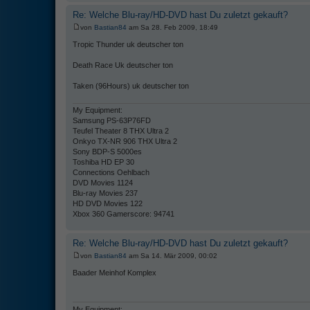
Re: Welche Blu-ray/HD-DVD hast Du zuletzt gekauft?
von
Bastian84
am Sa 28. Feb 2009, 18:49
Tropic Thunder uk deutscher ton
Death Race Uk deutscher ton
Taken (96Hours) uk deutscher ton
My Equipment:
Samsung PS-63P76FD
Teufel Theater 8 THX Ultra 2
Onkyo TX-NR 906 THX Ultra 2
Sony BDP-S 5000es
Toshiba HD EP 30
Connections Oehlbach
DVD Movies 1124
Blu-ray Movies 237
HD DVD Movies 122
Xbox 360 Gamerscore: 94741
Re: Welche Blu-ray/HD-DVD hast Du zuletzt gekauft?
von
Bastian84
am Sa 14. Mär 2009, 00:02
Baader Meinhof Komplex
My Equipment: