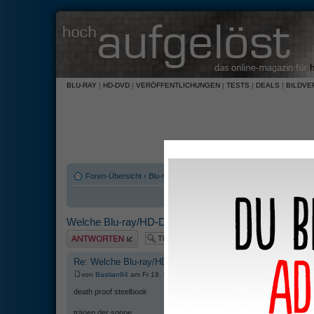
BLU-RAY
|
HD-DVD
|
VERÖFFENTLICHUNGEN
|
TESTS
|
DEALS
|
BILDVE
Foren-Übersicht
‹
Blu-ray und HD-DVD
‹
Software
Welche Blu-ray/HD-DVD hast Du zuletzt gekauft?
Antwort erstellen
Re: Welche Blu-ray/HD-DVD hast Du zuletzt gekauft?
von
Bastian84
am Fr 19. Dez 2008, 02:36
death proof steelbook
tränen der sonne