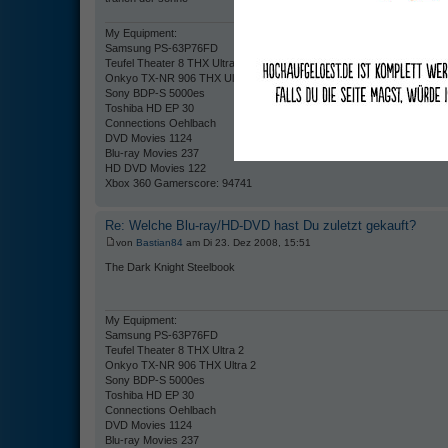
My Equipment:
Samsung PS-63P76FD
Teufel Theater 8 THX Ultra 2
Onkyo TX-NR 906 THX Ultra 2
Sony BDP-S 5000es
Toshiba HD EP 30
Connections Oehlbach
DVD Movies 1124
Blu-ray Movies 237
HD DVD Movies 122
Xbox 360 Gamerscore: 94741
Re: Welche Blu-ray/HD-DVD hast Du zuletzt gekauft?
von
Bastian84
am Di 23. Dez 2008, 15:51
The Dark Knight Steelbook
My Equipment:
Samsung PS-63P76FD
Teufel Theater 8 THX Ultra 2
Onkyo TX-NR 906 THX Ultra 2
Sony BDP-S 5000es
Toshiba HD EP 30
Connections Oehlbach
DVD Movies 1124
Blu-ray Movies 237