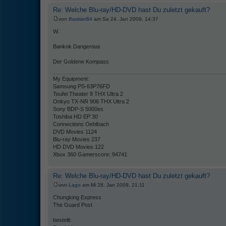
Re: Welche Blu-ray/HD-DVD hast Du zuletzt gekauft?
von
Bastian84
am Sa 24. Jan 2009, 14:37
W.
Bankok Dangerous
Der Goldene Kompass
My Equipment:
Samsung PS-63P76FD
Teufel Theater 8 THX Ultra 2
Onkyo TX-NR 906 THX Ultra 2
Sony BDP-S 5000es
Toshiba HD EP 30
Connections Oehlbach
DVD Movies 1124
Blu-ray Movies 237
HD DVD Movies 122
Xbox 360 Gamerscore: 94741
Re: Welche Blu-ray/HD-DVD hast Du zuletzt gekauft?
von
Lago
am Mi 28. Jan 2009, 21:11
Chungking Express
The Guard Post
bestellt: