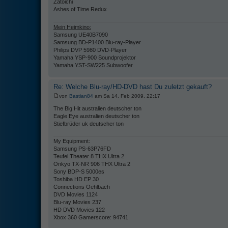
Zatoichi
Ashes of Time Redux
Mein Heimkino:
Samsung UE40B7090
Samsung BD-P1400 Blu-ray-Player
Philips DVP 5980 DVD-Player
Yamaha YSP-900 Soundprojektor
Yamaha YST-SW225 Subwoofer
Re: Welche Blu-ray/HD-DVD hast Du zuletzt gekauft?
von
Bastian84
am Sa 14. Feb 2009, 22:17
The Big Hit australien deutscher ton
Eagle Eye australien deutscher ton
Stiefbrüder uk deutscher ton
My Equipment:
Samsung PS-63P76FD
Teufel Theater 8 THX Ultra 2
Onkyo TX-NR 906 THX Ultra 2
Sony BDP-S 5000es
Toshiba HD EP 30
Connections Oehlbach
DVD Movies 1124
Blu-ray Movies 237
HD DVD Movies 122
Xbox 360 Gamerscore: 94741