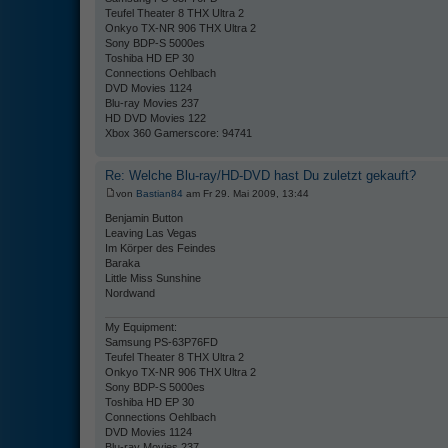
Teufel Theater 8 THX Ultra 2
Onkyo TX-NR 906 THX Ultra 2
Sony BDP-S 5000es
Toshiba HD EP 30
Connections Oehlbach
DVD Movies 1124
Blu-ray Movies 237
HD DVD Movies 122
Xbox 360 Gamerscore: 94741
Re: Welche Blu-ray/HD-DVD hast Du zuletzt gekauft?
von
Bastian84
am Fr 29. Mai 2009, 13:44
Benjamin Button
Leaving Las Vegas
Im Körper des Feindes
Baraka
Little Miss Sunshine
Nordwand
My Equipment:
Samsung PS-63P76FD
Teufel Theater 8 THX Ultra 2
Onkyo TX-NR 906 THX Ultra 2
Sony BDP-S 5000es
Toshiba HD EP 30
Connections Oehlbach
DVD Movies 1124
Blu-ray Movies 237