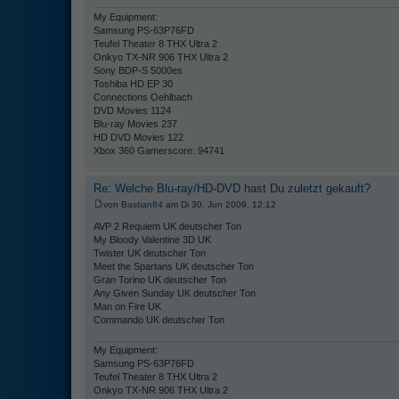
My Equipment:
Samsung PS-63P76FD
Teufel Theater 8 THX Ultra 2
Onkyo TX-NR 906 THX Ultra 2
Sony BDP-S 5000es
Toshiba HD EP 30
Connections Oehlbach
DVD Movies 1124
Blu-ray Movies 237
HD DVD Movies 122
Xbox 360 Gamerscore: 94741
Re: Welche Blu-ray/HD-DVD hast Du zuletzt gekauft?
von
Bastian84
am Di 30. Jun 2009, 12:12
AVP 2 Requiem UK deutscher Ton
My Bloody Valentine 3D UK
Twister UK deutscher Ton
Meet the Spartans UK deutscher Ton
Gran Torino UK deutscher Ton
Any Given Sunday UK deutscher Ton
Man on Fire UK
Commando UK deutscher Ton
My Equipment:
Samsung PS-63P76FD
Teufel Theater 8 THX Ultra 2
Onkyo TX-NR 906 THX Ultra 2