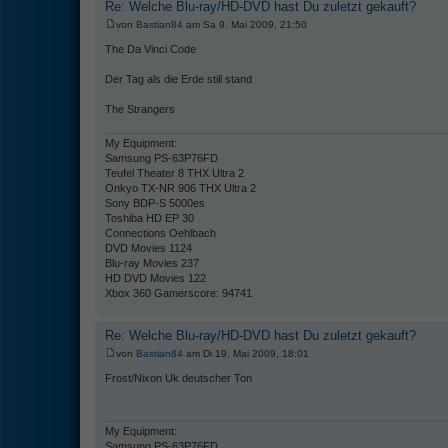
Re: Welche Blu-ray/HD-DVD hast Du zuletzt gekauft?
von
Bastian84
am Sa 9. Mai 2009, 21:50
The Da Vinci Code
Der Tag als die Erde still stand
The Strangers
My Equipment:
Samsung PS-63P76FD
Teufel Theater 8 THX Ultra 2
Onkyo TX-NR 906 THX Ultra 2
Sony BDP-S 5000es
Toshiba HD EP 30
Connections Oehlbach
DVD Movies 1124
Blu-ray Movies 237
HD DVD Movies 122
Xbox 360 Gamerscore: 94741
Re: Welche Blu-ray/HD-DVD hast Du zuletzt gekauft?
von
Bastian84
am Di 19. Mai 2009, 18:01
Frost/Nixon Uk deutscher Ton
My Equipment:
Samsung PS-63P76FD