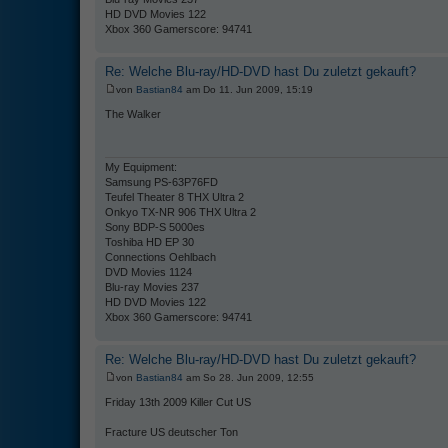
HD DVD Movies 122
Xbox 360 Gamerscore: 94741
Re: Welche Blu-ray/HD-DVD hast Du zuletzt gekauft?
von
Bastian84
am Do 11. Jun 2009, 15:19
The Walker
My Equipment:
Samsung PS-63P76FD
Teufel Theater 8 THX Ultra 2
Onkyo TX-NR 906 THX Ultra 2
Sony BDP-S 5000es
Toshiba HD EP 30
Connections Oehlbach
DVD Movies 1124
Blu-ray Movies 237
HD DVD Movies 122
Xbox 360 Gamerscore: 94741
Re: Welche Blu-ray/HD-DVD hast Du zuletzt gekauft?
von
Bastian84
am So 28. Jun 2009, 12:55
Friday 13th 2009 Killer Cut US
Fracture US deutscher Ton