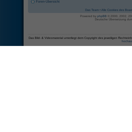
Foren-Übersicht
Das Team
•
Alle Cookies des Boar
Powered by
phpBB
© 2000, 2002, 2
Deutsche Übersetzung du
Das Bild- & Videomaterial unterliegt dem Copyright des jeweiligen Recht
hochau