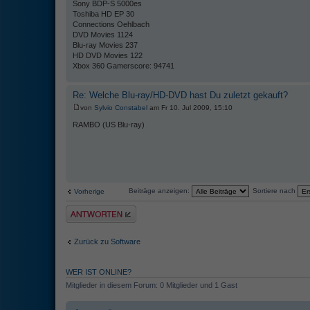
Sony BDP-S 5000es
Toshiba HD EP 30
Connections Oehlbach
DVD Movies 1124
Blu-ray Movies 237
HD DVD Movies 122
Xbox 360 Gamerscore: 94741
Re: Welche Blu-ray/HD-DVD hast Du zuletzt gekauft?
von
Sylvio Constabel
am Fr 10. Jul 2009, 15:10
RAMBO (US Blu-ray)
Beiträge anzeigen:
Sortiere nach
Vorherige
Antwort erstellen
Zurück zu Software
WER IST ONLINE?
Mitglieder in diesem Forum: 0 Mitglieder und 1 Gast