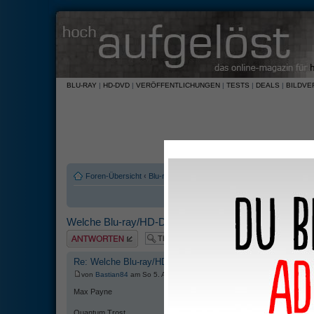
BLU-RAY
|
HD-DVD
|
VERÖFFENTLICHUNGEN
|
TESTS
|
DEALS
|
BILDVE
Foren-Übersicht
‹
Blu-ray und HD-DVD
‹
Software
Welche Blu-ray/HD-DVD hast Du zuletzt gekauft?
Antwort erstellen
Re: Welche Blu-ray/HD-DVD hast Du zuletzt gekauft?
von
Bastian84
am So 5. Apr 2009, 21:20
Max Payne
Quantum Trost