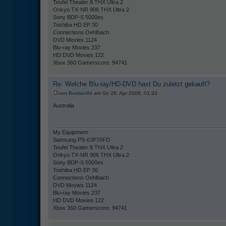
Teufel Theater 8 THX Ultra 2
Onkyo TX-NR 906 THX Ultra 2
Sony BDP-S 5000es
Toshiba HD EP 30
Connections Oehlbach
DVD Movies 1124
Blu-ray Movies 237
HD DVD Movies 122
Xbox 360 Gamerscore: 94741
Re: Welche Blu-ray/HD-DVD hast Du zuletzt gekauft?
von
Bastian84
am So 26. Apr 2009, 01:33
Australia
My Equipment:
Samsung PS-63P76FD
Teufel Theater 8 THX Ultra 2
Onkyo TX-NR 906 THX Ultra 2
Sony BDP-S 5000es
Toshiba HD EP 30
Connections Oehlbach
DVD Movies 1124
Blu-ray Movies 237
HD DVD Movies 122
Xbox 360 Gamerscore: 94741