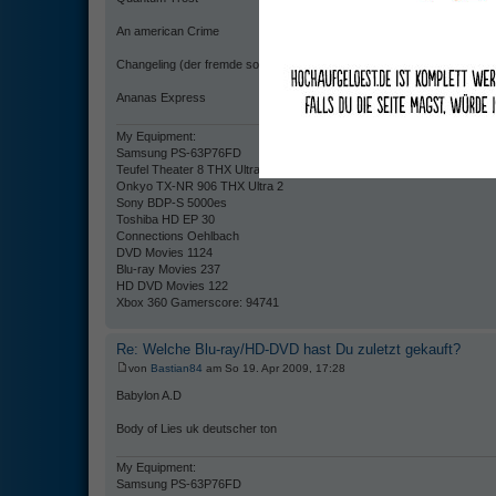
An american Crime
Changeling (der fremde sohn) UK deutscher ton
Ananas Express
My Equipment:
Samsung PS-63P76FD
Teufel Theater 8 THX Ultra 2
Onkyo TX-NR 906 THX Ultra 2
Sony BDP-S 5000es
Toshiba HD EP 30
Connections Oehlbach
DVD Movies 1124
Blu-ray Movies 237
HD DVD Movies 122
Xbox 360 Gamerscore: 94741
Re: Welche Blu-ray/HD-DVD hast Du zuletzt gekauft?
von
Bastian84
am So 19. Apr 2009, 17:28
Babylon A.D
Body of Lies uk deutscher ton
My Equipment:
Samsung PS-63P76FD