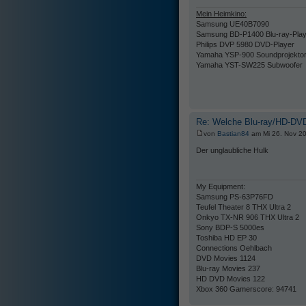
Mein Heimkino:
Samsung UE40B7090
Samsung BD-P1400 Blu-ray-Play
Philips DVP 5980 DVD-Player
Yamaha YSP-900 Soundprojekto
Yamaha YST-SW225 Subwoofer
Re: Welche Blu-ray/HD-DVD
von
Bastian84
am Mi 26. Nov 20
Der unglaubliche Hulk
My Equipment:
Samsung PS-63P76FD
Teufel Theater 8 THX Ultra 2
Onkyo TX-NR 906 THX Ultra 2
Sony BDP-S 5000es
Toshiba HD EP 30
Connections Oehlbach
DVD Movies 1124
Blu-ray Movies 237
HD DVD Movies 122
Xbox 360 Gamerscore: 94741