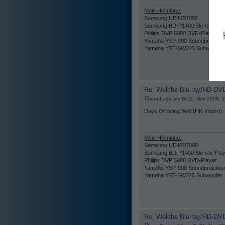
Mein Heimkino:
Samsung UE40B7090
Samsung BD-P1400 Blu-ray-Play
Philips DVP 5980 DVD-Player
Yamaha YSP-900 Soundprojekto
Yamaha YST-SW225 Subwoofer
Re: Welche Blu-ray/HD-DVD
von
Lago
am Di 11. Nov 2008, 
Days Of Being Wild (HK-Import)
Mein Heimkino:
Samsung UE40B7090
Samsung BD-P1400 Blu-ray-Play
Philips DVP 5980 DVD-Player
Yamaha YSP-900 Soundprojekto
Yamaha YST-SW225 Subwoofer
Re: Welche Blu-ray/HD-DVD