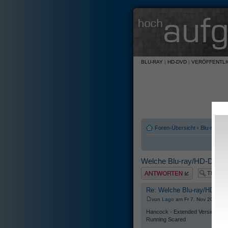
BLU-RAY
|
HD-DVD
|
VERÖFFENTL
Foren-Übersicht
‹
Blu-ray u
Welche Blu-ray/HD-DVD ha
Antwort erstellen
Re: Welche Blu-ray/HD-DVD
von
Lago
am Fr 7. Nov 2008, 2
Hancock - Extended Version
Running Scared