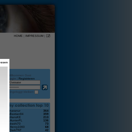
HOME
|
IMPRESSUM
|
essen
Willkommen Gast
Login
|
Registrieren
en
Eingeloggt bleiben
13
naranur
364
Bastian84
359
HansKE
213
HunterFL
136
trashi70
73
Henry1060
68
DarkTNT
42