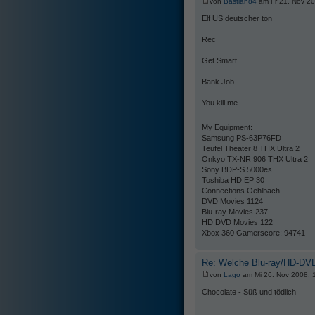
von
Bastian84
am Fr 21. Nov 20
Elf US deutscher ton
Rec
Get Smart
Bank Job
You kill me
My Equipment:
Samsung PS-63P76FD
Teufel Theater 8 THX Ultra 2
Onkyo TX-NR 906 THX Ultra 2
Sony BDP-S 5000es
Toshiba HD EP 30
Connections Oehlbach
DVD Movies 1124
Blu-ray Movies 237
HD DVD Movies 122
Xbox 360 Gamerscore: 94741
Re: Welche Blu-ray/HD-DVD
von
Lago
am Mi 26. Nov 2008, 
Chocolate - Süß und tödlich