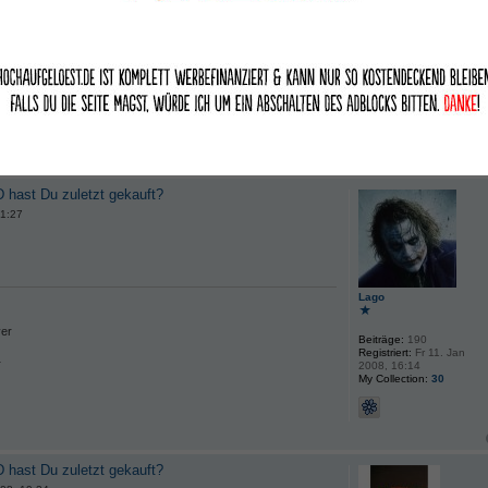
Lago
er
Beiträge:
190
Registriert:
Fr 11. Jan
r
2008, 16:14
My Collection:
30
 hast Du zuletzt gekauft?
21:27
Lago
er
Beiträge:
190
Registriert:
Fr 11. Jan
r
2008, 16:14
My Collection:
30
 hast Du zuletzt gekauft?