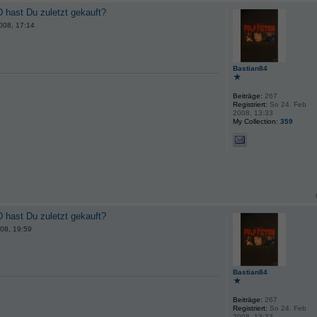
 hast Du zuletzt gekauft?
008, 17:14
Bastian84
Beiträge:
267
Registriert:
So 24. Feb
2008, 13:33
My Collection:
359
 hast Du zuletzt gekauft?
08, 19:59
Bastian84
Beiträge:
267
Registriert:
So 24. Feb
2008, 13:33