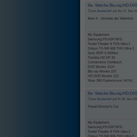
Re: Welche Blu-ray/HD-DVD
von
Bastian84
am Do 27. Nov 2
Akte X - Jenseits der Wahrheit
My Equipment:
Samsung PS-63P76FD
Teufel Theater 8 THX Ultra 2
Onkyo TX-NR 906 THX Ultra 2
Sony BDP-S 5000es
Toshiba HD EP 30
Connections Oehlbach
DVD Movies 1124
Blu-ray Movies 237
HD DVD Movies 122
Xbox 360 Gamerscore: 94741
Re: Welche Blu-ray/HD-DVD
von
Bastian84
am Fr 28. Nov 20
Postal Director's Cut
My Equipment:
Samsung PS-63P76FD
Teufel Theater 8 THX Ultra 2
Onkyo TX-NR 906 THX Ultra 2