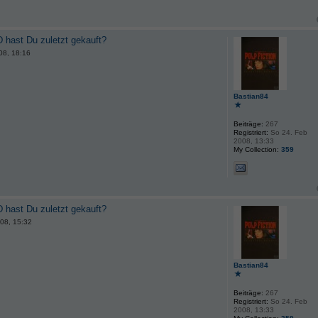
 hast Du zuletzt gekauft?
08, 18:16
Bastian84
Beiträge:
267
Registriert:
So 24. Feb
2008, 13:33
My Collection:
359
 hast Du zuletzt gekauft?
08, 15:32
Bastian84
Beiträge:
267
Registriert:
So 24. Feb
2008, 13:33