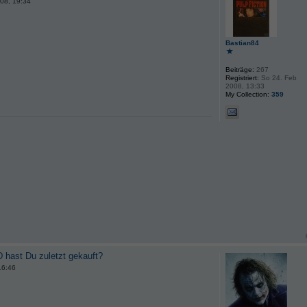
08, 19:34
Bastian84
Beiträge:
267
Registriert:
So 24. Feb
2008, 13:33
My Collection:
359
 hast Du zuletzt gekauft?
16:46