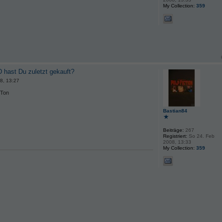
My Collection:
359
 hast Du zuletzt gekauft?
8, 13:27
 Ton
Bastian84
Beiträge:
267
Registriert:
So 24. Feb
2008, 13:33
My Collection:
359