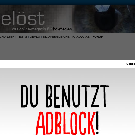
ICHUNGEN
|
TESTS
|
DEALS
|
BILDVERGLEICHE
|
HARDWARE
|
FORUM
Schli
nd HD-DVD
‹
Software
FAQ
Registrieren
Anmeld
st Du zuletzt gekauft?
130 Beiträge •
Seite
10
/
13
•
...
1
7
8
9
10
11
12
 hast Du zuletzt gekauft?
0:22