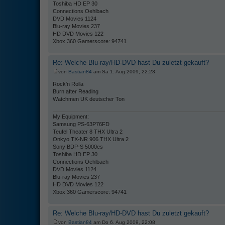
Toshiba HD EP 30
Connections Oehlbach
DVD Movies 1124
Blu-ray Movies 237
HD DVD Movies 122
Xbox 360 Gamerscore: 94741
Re: Welche Blu-ray/HD-DVD hast Du zuletzt gekauft?
von
Bastian84
am Sa 1. Aug 2009, 22:23
Rock'n Rolla
Burn after Reading
Watchmen UK deutscher Ton
My Equipment:
Samsung PS-63P76FD
Teufel Theater 8 THX Ultra 2
Onkyo TX-NR 906 THX Ultra 2
Sony BDP-S 5000es
Toshiba HD EP 30
Connections Oehlbach
DVD Movies 1124
Blu-ray Movies 237
HD DVD Movies 122
Xbox 360 Gamerscore: 94741
Re: Welche Blu-ray/HD-DVD hast Du zuletzt gekauft?
von
Bastian84
am Do 6. Aug 2009, 22:08