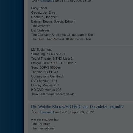
von
Bastian84
am Fr 4. Sep 2009, 15:19
Easy Rider
Gesetz der Ehre
Rachel's Hochzeit
Batman Begins Special Edition
The Wrestler
Der Vorleser
The Gladiator Steelbook UK deutscher Ton
The Boat That Rocked UK deutscher Ton
My Equipment:
Samsung PS-63P76FD
Teufel Theater 8 THX Ultra 2
Onkyo TX-NR 906 THX Ultra 2
Sony BDP-S 5000es
Toshiba HD EP 30
Connections Oehlbach
DVD Movies 1124
Blu-ray Movies 237
HD DVD Movies 122
Xbox 360 Gamerscore: 94741
Re: Welche Blu-ray/HD-DVD hast Du zuletzt gekauft?
von
Bastian84
am So 20. Sep 2009, 20:22
wie ein einziger tag
The Fountain
The Inernational