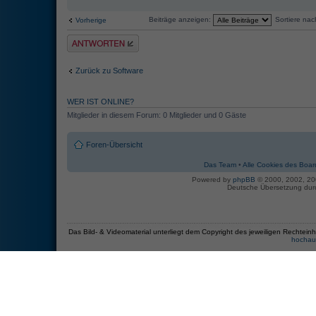
Beiträge anzeigen:
Sortiere na
Vorherige
Antwort erstellen
Zurück zu Software
WER IST ONLINE?
Mitglieder in diesem Forum: 0 Mitglieder und 0 Gäste
Foren-Übersicht
Das Team
•
Alle Cookies des Boar
Powered by
phpBB
© 2000, 2002, 2
Deutsche Übersetzung du
Das Bild- & Videomaterial unterliegt dem Copyright des jeweiligen Recht
hochau