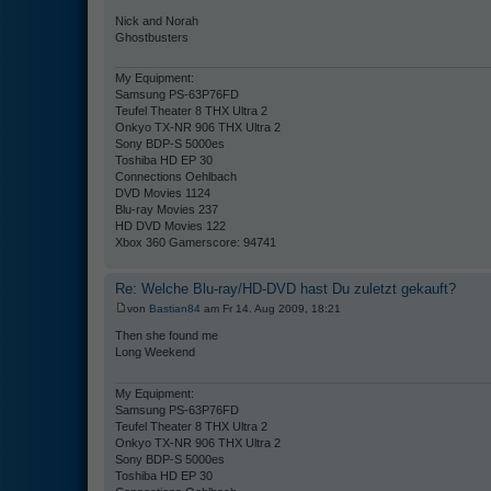
Nick and Norah
Ghostbusters
My Equipment:
Samsung PS-63P76FD
Teufel Theater 8 THX Ultra 2
Onkyo TX-NR 906 THX Ultra 2
Sony BDP-S 5000es
Toshiba HD EP 30
Connections Oehlbach
DVD Movies 1124
Blu-ray Movies 237
HD DVD Movies 122
Xbox 360 Gamerscore: 94741
Re: Welche Blu-ray/HD-DVD hast Du zuletzt gekauft?
von
Bastian84
am Fr 14. Aug 2009, 18:21
Then she found me
Long Weekend
My Equipment:
Samsung PS-63P76FD
Teufel Theater 8 THX Ultra 2
Onkyo TX-NR 906 THX Ultra 2
Sony BDP-S 5000es
Toshiba HD EP 30