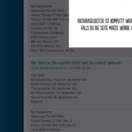
My Equipment:
Samsung PS-63P76FD
Teufel Theater 8 THX Ultra 2
Onkyo TX-NR 906 THX Ultra 2
Sony BDP-S 5000es
Toshiba HD EP 30
Connections Oehlbach
DVD Movies 1124
Blu-ray Movies 237
HD DVD Movies 122
Xbox 360 Gamerscore: 94741
Re: Welche Blu-ray/HD-DVD hast Du zuletzt gekauft?
von
Bastian84
am Di 21. Jul 2009, 01:16
The Spirit
Revolutionnary Road Uk deutscher ton
Event Horizon Uk deutscher ton
The Assassin UK deutscher ton
No Reservations UK deutscher ton
Seven Pounds UK deutscher ton
Walküre
My Equipment:
Samsung PS-63P76FD
Teufel Theater 8 THX Ultra 2
Onkyo TX-NR 906 THX Ultra 2
Sony BDP-S 5000es