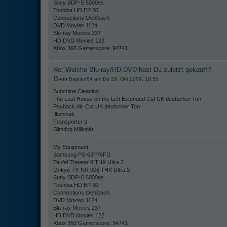
Sony BDP-S 5000es
Toshiba HD EP 30
Connections Oehlbach
DVD Movies 1124
Blu-ray Movies 237
HD DVD Movies 122
Xbox 360 Gamerscore: 94741
Re: Welche Blu-ray/HD-DVD hast Du zuletzt gekauft?
von
Bastian84
am Do 29. Okt 2009, 19:50
Sunshine Cleaning
The Last House on the Left Extended Cut UK deutscher Ton
Payback dir. Cut UK deutscher Ton
Illuminati
Transporter 3
Slimdog Millionär
My Equipment:
Samsung PS-63P76FD
Teufel Theater 8 THX Ultra 2
Onkyo TX-NR 906 THX Ultra 2
Sony BDP-S 5000es
Toshiba HD EP 30
Connections Oehlbach
DVD Movies 1124
Blu-ray Movies 237
HD DVD Movies 122
Xbox 360 Gamerscore: 94741