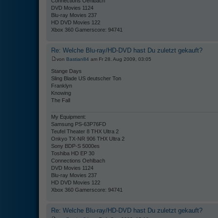
Connections Oehlbach
DVD Movies 1124
Blu-ray Movies 237
HD DVD Movies 122
Xbox 360 Gamerscore: 94741
Re: Welche Blu-ray/HD-DVD hast Du zuletzt gekauft?
von
Bastian84
am Fr 28. Aug 2009, 03:05
Stange Days
Sling Blade US deutscher Ton
Franklyn
Knowing
The Fall
My Equipment:
Samsung PS-63P76FD
Teufel Theater 8 THX Ultra 2
Onkyo TX-NR 906 THX Ultra 2
Sony BDP-S 5000es
Toshiba HD EP 30
Connections Oehlbach
DVD Movies 1124
Blu-ray Movies 237
HD DVD Movies 122
Xbox 360 Gamerscore: 94741
Re: Welche Blu-ray/HD-DVD hast Du zuletzt gekauft?