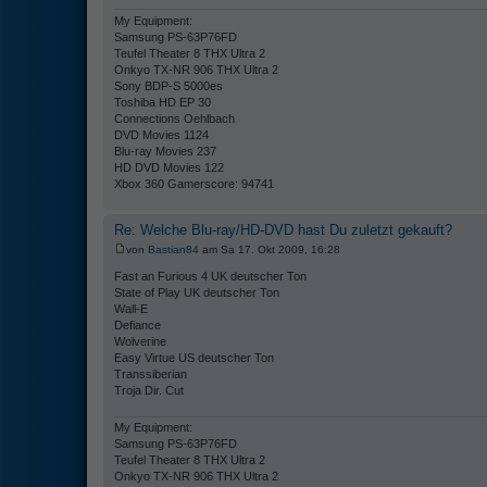
My Equipment:
Samsung PS-63P76FD
Teufel Theater 8 THX Ultra 2
Onkyo TX-NR 906 THX Ultra 2
Sony BDP-S 5000es
Toshiba HD EP 30
Connections Oehlbach
DVD Movies 1124
Blu-ray Movies 237
HD DVD Movies 122
Xbox 360 Gamerscore: 94741
Re: Welche Blu-ray/HD-DVD hast Du zuletzt gekauft?
von
Bastian84
am Sa 17. Okt 2009, 16:28
Fast an Furious 4 UK deutscher Ton
State of Play UK deutscher Ton
Wall-E
Defiance
Wolverine
Easy Virtue US deutscher Ton
Transsiberian
Troja Dir. Cut
My Equipment:
Samsung PS-63P76FD
Teufel Theater 8 THX Ultra 2
Onkyo TX-NR 906 THX Ultra 2