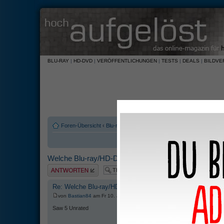
BLU-RAY
|
HD-DVD
|
VERÖFFENTLICHUNGEN
|
TESTS
|
DEALS
|
BILDVE
Foren-Übersicht
‹
Blu-ray und HD-DVD
‹
Software
Welche Blu-ray/HD-DVD hast Du zuletzt gekauft?
Antwort erstellen
Re: Welche Blu-ray/HD-DVD hast Du zuletzt gekauft?
von
Bastian84
am Fr 10. Jul 2009, 23:38
Saw 5 Unrated