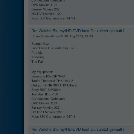
Connections Oehlbach
DVD Movies 1124
Blu-ray Movies 237
HD DVD Movies 122
Xbox 360 Gamerscore: 94741
Re: Welche Blu-ray/HD-DVD hast Du zuletzt gekauft?
von
Bastian84
am Fr 28. Aug 2009, 03:05
Stange Days
Sling Blade US deutscher Ton
Franklyn
Knowing
The Fall
My Equipment:
Samsung PS-63P76FD
Teufel Theater 8 THX Ultra 2
Onkyo TX-NR 906 THX Ultra 2
Sony BDP-S 5000es
Toshiba HD EP 30
Connections Oehlbach
DVD Movies 1124
Blu-ray Movies 237
HD DVD Movies 122
Xbox 360 Gamerscore: 94741
Re: Welche Blu-ray/HD-DVD hast Du zuletzt gekauft?