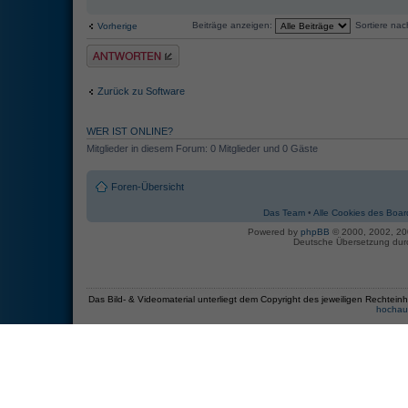
Beiträge anzeigen:
Sortiere na
Vorherige
Antwort erstellen
Zurück zu Software
WER IST ONLINE?
Mitglieder in diesem Forum: 0 Mitglieder und 0 Gäste
Foren-Übersicht
Das Team
•
Alle Cookies des Boar
Powered by
phpBB
© 2000, 2002, 2
Deutsche Übersetzung du
Das Bild- & Videomaterial unterliegt dem Copyright des jeweiligen Recht
hochau