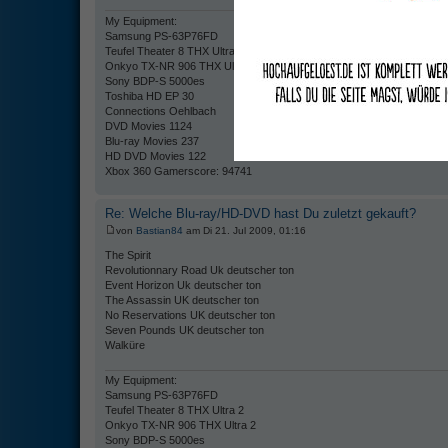
My Equipment:
Samsung PS-63P76FD
Teufel Theater 8 THX Ultra 2
Onkyo TX-NR 906 THX Ultra 2
Sony BDP-S 5000es
Toshiba HD EP 30
Connections Oehlbach
DVD Movies 1124
Blu-ray Movies 237
HD DVD Movies 122
Xbox 360 Gamerscore: 94741
Re: Welche Blu-ray/HD-DVD hast Du zuletzt gekauft?
von
Bastian84
am Di 21. Jul 2009, 01:16
The Spirit
Revolutionnary Road Uk deutscher ton
Event Horizon Uk deutscher ton
The Assassin UK deutscher ton
No Reservations UK deutscher ton
Seven Pounds UK deutscher ton
Walküre
My Equipment:
Samsung PS-63P76FD
Teufel Theater 8 THX Ultra 2
Onkyo TX-NR 906 THX Ultra 2
Sony BDP-S 5000es