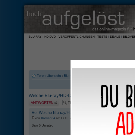
BLU-RAY
|
HD-DVD
|
VERÖFFENTLICHUNGEN
|
TESTS
|
DEALS
|
BILDVE
Foren-Übersicht
‹
Blu-ray und HD-DVD
‹
Software
Welche Blu-ray/HD-DVD hast Du zuletzt gekauft?
Antwort erstellen
Re: Welche Blu-ray/HD-DVD hast Du zuletzt gekauft?
von
Bastian84
am Fr 10. Jul 2009, 23:38
Saw 5 Unrated