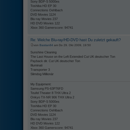
Sony BDP-S 5000es
Toshiba HD EP 30
Connections Oehlbach
DVD Movies 1124
Blu-ray Movies 237
HD DVD Movies 122
Xbox 360 Gamerscore: 94741
Re: Welche Blu-ray/HD-DVD hast Du zuletzt gekauft?
von
Bastian84
am Do 29. Okt 2009, 19:50
Sunshine Cleaning
The Last House on the Left Extended Cut UK deutscher Ton
Payback dir. Cut UK deutscher Ton
Illuminati
Transporter 3
Slimdog Millionär
My Equipment:
Samsung PS-63P76FD
Teufel Theater 8 THX Ultra 2
Onkyo TX-NR 906 THX Ultra 2
Sony BDP-S 5000es
Toshiba HD EP 30
Connections Oehlbach
DVD Movies 1124
Blu-ray Movies 237
HD DVD Movies 122
Xbox 360 Gamerscore: 94741