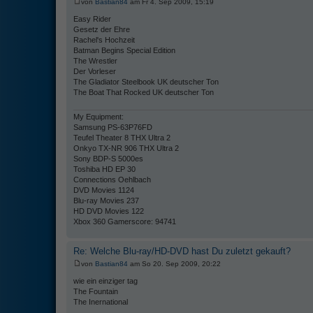
von
Bastian84
am Fr 4. Sep 2009, 15:19
Easy Rider
Gesetz der Ehre
Rachel's Hochzeit
Batman Begins Special Edition
The Wrestler
Der Vorleser
The Gladiator Steelbook UK deutscher Ton
The Boat That Rocked UK deutscher Ton
My Equipment:
Samsung PS-63P76FD
Teufel Theater 8 THX Ultra 2
Onkyo TX-NR 906 THX Ultra 2
Sony BDP-S 5000es
Toshiba HD EP 30
Connections Oehlbach
DVD Movies 1124
Blu-ray Movies 237
HD DVD Movies 122
Xbox 360 Gamerscore: 94741
Re: Welche Blu-ray/HD-DVD hast Du zuletzt gekauft?
von
Bastian84
am So 20. Sep 2009, 20:22
wie ein einziger tag
The Fountain
The Inernational