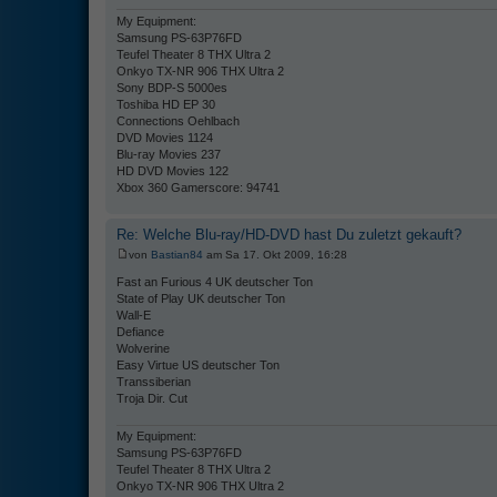
My Equipment:
Samsung PS-63P76FD
Teufel Theater 8 THX Ultra 2
Onkyo TX-NR 906 THX Ultra 2
Sony BDP-S 5000es
Toshiba HD EP 30
Connections Oehlbach
DVD Movies 1124
Blu-ray Movies 237
HD DVD Movies 122
Xbox 360 Gamerscore: 94741
Re: Welche Blu-ray/HD-DVD hast Du zuletzt gekauft?
von
Bastian84
am Sa 17. Okt 2009, 16:28
Fast an Furious 4 UK deutscher Ton
State of Play UK deutscher Ton
Wall-E
Defiance
Wolverine
Easy Virtue US deutscher Ton
Transsiberian
Troja Dir. Cut
My Equipment:
Samsung PS-63P76FD
Teufel Theater 8 THX Ultra 2
Onkyo TX-NR 906 THX Ultra 2