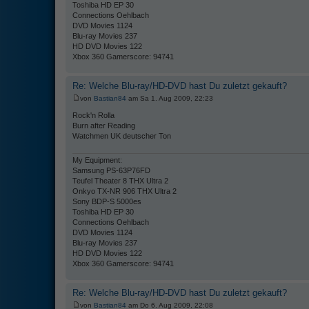
Toshiba HD EP 30
Connections Oehlbach
DVD Movies 1124
Blu-ray Movies 237
HD DVD Movies 122
Xbox 360 Gamerscore: 94741
Re: Welche Blu-ray/HD-DVD hast Du zuletzt gekauft?
von
Bastian84
am Sa 1. Aug 2009, 22:23
Rock'n Rolla
Burn after Reading
Watchmen UK deutscher Ton
My Equipment:
Samsung PS-63P76FD
Teufel Theater 8 THX Ultra 2
Onkyo TX-NR 906 THX Ultra 2
Sony BDP-S 5000es
Toshiba HD EP 30
Connections Oehlbach
DVD Movies 1124
Blu-ray Movies 237
HD DVD Movies 122
Xbox 360 Gamerscore: 94741
Re: Welche Blu-ray/HD-DVD hast Du zuletzt gekauft?
von
Bastian84
am Do 6. Aug 2009, 22:08