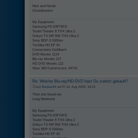
Nick and Norah
Ghostbusters
My Equipment:
Samsung PS-63P76FD
Teufel Theater 8 THX Ultra 2
Onkyo TX-NR 906 THX Ultra 2
Sony BDP-S 5000es
Toshiba HD EP 30
Connections Oehlbach
DVD Movies 1124
Blu-ray Movies 237
HD DVD Movies 122
Xbox 360 Gamerscore: 94741
Re: Welche Blu-ray/HD-DVD hast Du zuletzt gekauft?
von
Bastian84
am Fr 14. Aug 2009, 18:21
Then she found me
Long Weekend
My Equipment:
Samsung PS-63P76FD
Teufel Theater 8 THX Ultra 2
Onkyo TX-NR 906 THX Ultra 2
Sony BDP-S 5000es
Toshiba HD EP 30