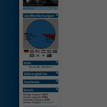
FULL METAL JACKET
Blu-ray
24447 VÖ
4K UHD
(93%)
1801 VÖ
(7%)
Blu-ray
94
| HD-DVD
1
Beiträge insgesamt
18215
Themen insgesamt
85964
Mitglieder insgesamt
35431
Neuestes Mitglied:
Navarasbow