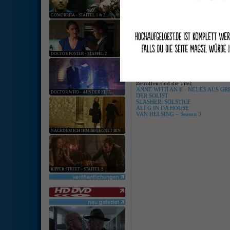
keine ang
GOMORRHA - STAFFEL 1 & 2...
[
Hardware
:
Softwar
Starttermin-Verschiebung für jus
19. Mär. 2020 | Kategorie:
Software
|
0 Komm
DOCTOR FOSTER - STAFFEL 2
Aufgrund der aktuellen Ausnahmesit
die bisher für April 2020 geplant
justbridge entertainment GmbH
auf unb
Betroffen sind die Titel:
ANNE WITH AN E - NEUES AUS GREE
DOCTOR WHO - AUS DER ZEIT...
DER SOLIST
SLASHER: SOLSTICE
ALI G IN DA HOUSE
VAN HELSING – Season 3
NACHDEM ICH IHM BEGEGNET BIN
RIPPER STREET - STAFFEL 5