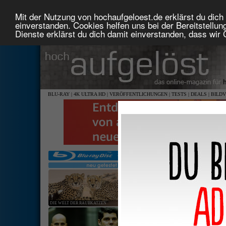
Mit der Nutzung von hochaufgeloest.de erklärst du dich 
einverstanden. Cookies helfen uns bei der Bereitstellu
Dienste erklärst du dich damit einverstanden, dass wir
BLU-RAY
|
4K ULTRA HD
|
VERÖFFENTLICHUNGEN
|
TESTS
|
DEALS
|
BILD
DIE WELT DER RAUBKATZEN