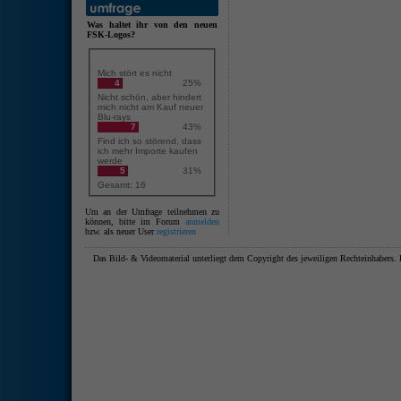
Was haltet ihr von den neuen
FSK-Logos?
Mich stört es nicht
4
25%
Nicht schön, aber hindert
mich nicht am Kauf neuer
Blu-rays
7
43%
Find ich so störend, dass
ich mehr Importe kaufen
werde
5
31%
Gesamt: 16
Um an der Umfrage teilnehmen zu
können, bitte im Forum
anmelden
bzw. als neuer User
registrieren
Das Bild- & Videomaterial unterliegt dem Copyright des jeweiligen Rechteinhaber