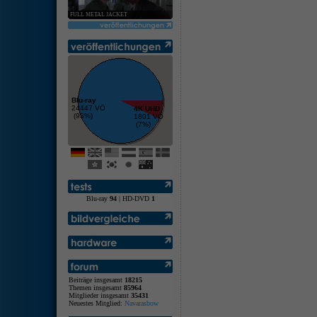
FULL METAL JACKET
Blu-ray
24447 VÖ
4K UHD
(93%)
1801 VÖ
(7%)
Blu-ray
94
| HD-DVD
1
Beiträge insgesamt
18215
Themen insgesamt
85964
Mitglieder insgesamt
35431
Neuestes Mitglied:
Navarasbow