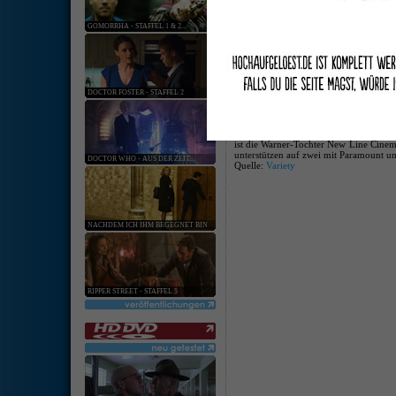
keine ang
GOMORRHA - STAFFEL 1 & 2...
[
Hardware
:
Softwar
Warner nun doch Blu-ray only
05. Jan. 2008 | Kategorie:
Software
|
0 Komm
DOCTOR FOSTER - STAFFEL 2
Kurz vor dem Start der CES ist die Ka
Gerücht aufkam, hat sich Warner nun k
sie ebenfalls vertreten sein sollten u
zur Mitte des Jahres die HD-DVD Unter
ist die Warner-Tochter New Line Cinem
unterstützen auf zwei mit Paramount un
DOCTOR WHO - AUS DER ZEIT...
Quelle:
Variety
NACHDEM ICH IHM BEGEGNET BIN
RIPPER STREET - STAFFEL 5