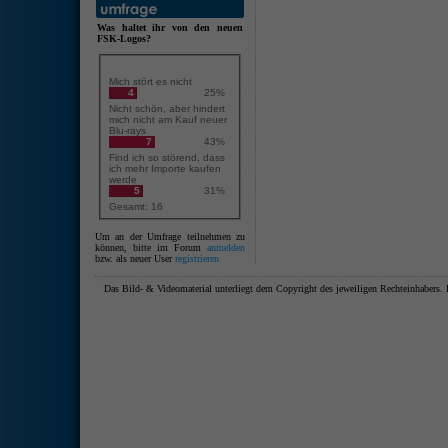
Was haltet ihr von den neuen
FSK-Logos?
Mich stört es nicht
4
25%
Nicht schön, aber hindert
mich nicht am Kauf neuer
Blu-rays
7
43%
Find ich so störend, dass
ich mehr Importe kaufen
werde
5
31%
Gesamt: 16
Um an der Umfrage teilnehmen zu
können, bitte im Forum
anmelden
bzw. als neuer User
registrieren
Das Bild- & Videomaterial unterliegt dem Copyright des jeweiligen Rechteinhaber