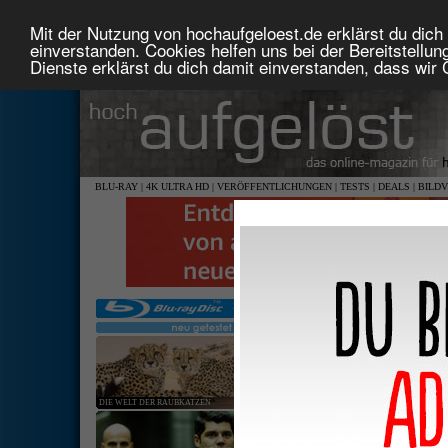
Mit der Nutzung von hochaufgeloest.de erklärst du dich 
einverstanden. Cookies helfen uns bei der Bereitstellu
Dienste erklärst du dich damit einverstanden, dass wir
BLU-RAY
|
4K ULTRA HD
|
VERÖFFENTLICHUNGEN
|
TESTS
|
DEALS
|
BILD
DIE WELT DER RAUBKATZEN