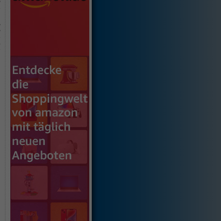
e
n
e
e
n
g
n