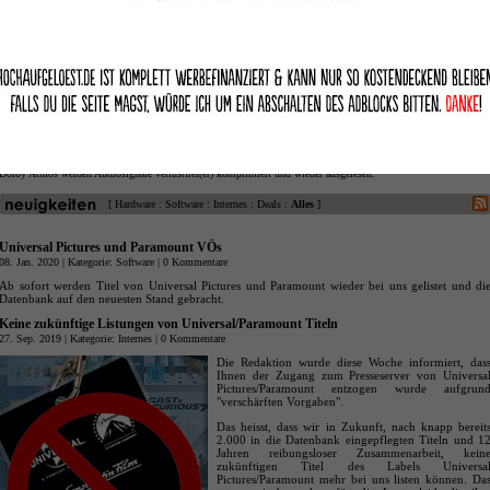
Bei der 4K Ultra HD Disc handelt es sich um eine Weiterentwicklung der Blu-ray. Dem bewährten Format is
der neue Datenträger in vielerlei Hinsicht überlegen. Er verfügt über eine wesentlich größere Speicherkapazitä
und ermöglicht dadurch die Wiedergabe gestochen scharfer Bilder in 4K Auflösung. Damit ist eine Auflösun
mit mindestens 4000 Pixeln in der Breite gemeint, also eine Auflösung von mindestens 4096x2160 Pixel – i
heutigen Consumer-Bereich hat sich aber die etwas kleinere Varianten mit 3840x2160 Pixel durchgesetzt. Zu
Vergleich: Während die Auflösung bei der herkömmlichen Blu-ray 1920x1080 Bildpunkte beträgt, kann eine 4
Ultra HD Disc bis zu maximal 4096x2160 Bildpunkte darstellen. Die Bilder erreichen dadurch eine bislan
unerreichte Brillanz und geben so Details wieder, die dem normalen Auge bislang verborgen geblieben sind.
Auch in puncto Sound ist das neue Format noch besser als die Blu-ray. Mit den hochauflösenden Tonformate
Dolby Atmos werden Audiosignale verlustfrei(er) komprimiert und wieder ausgelesen.
[
Hardware
:
Software
:
Internes
:
Deals
:
Alles
]
Universal Pictures und Paramount VÖs
08. Jan. 2020 | Kategorie:
Software
|
0 Kommentare
Ab sofort werden Titel von Universal Pictures und Paramount wieder bei uns gelistet und di
Datenbank auf den neuesten Stand gebracht.
Keine zukünftige Listungen von Universal/Paramount Titeln
27. Sep. 2019 | Kategorie:
Internes
|
0 Kommentare
Die Redaktion wurde diese Woche informiert, das
Ihnen der Zugang zum Presseserver von Universa
Pictures/Paramount entzogen wurde aufgrun
"verschärften Vorgaben".
Das heisst, dass wir in Zukunft, nach knapp bereit
2.000 in die Datenbank eingepflegten Titeln und 1
Jahren reibungsloser Zusammenarbeit, kein
zukünftigen Titel des Labels Universa
Pictures/Paramount mehr bei uns listen können. Da