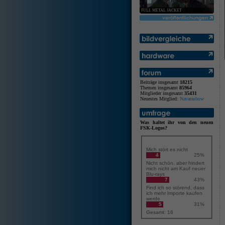
FULL METAL JACKET
Beiträge insgesamt
18215
Themen insgesamt
85964
Mitglieder insgesamt
35431
Neuestes Mitglied:
Navarasbow
Was haltet ihr von den neuen
FSK-Logos?
Mich stört es nicht
4
25%
Nicht schön, aber hindert
mich nicht am Kauf neuer
Blu-rays
7
43%
Find ich so störend, dass
ich mehr Importe kaufen
werde
5
31%
Gesamt: 16