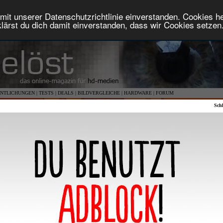
mit unserer Datenschutzrichtlinie einverstanden. Cookies hel
lärst du dich damit einverstanden, dass wir Cookies setzen
NTLICHUNGEN
|
TESTS
|
DEALS
|
BILDVERGLEICHE
|
HARDWARE
|
FORUM
Schl
Monat[1]
:
KW[1]
:
Heute[0]
>>
keine Veröffentlichungen für den gewählten Zeitraum
>>
keine angekündigten Veröffentlichungen