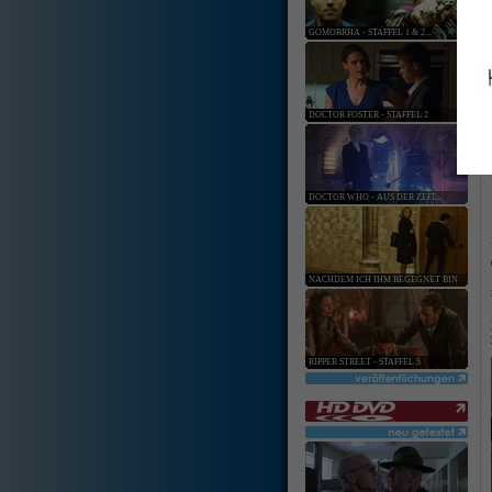
GOMORRHA - STAFFEL 1 & 2...
DOCTOR FOSTER - STAFFEL 2
DOCTOR WHO - AUS DER ZEIT...
NACHDEM ICH IHM BEGEGNET BIN
RIPPER STREET - STAFFEL 5