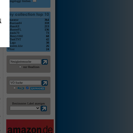
Eingeloggt bleiben
t
t
naranur
364
g
Bastian84
359
m
HansKE
213
m
HunterFL
136
K
trashi70
73
g
Henry1060
68
DarkTNT
42
Lago
30
n
soeren.klie
26
Jost
24
nur Headlines
e
s
l
Bestimmtes Label anzeigen
d
s
2
e
l
s