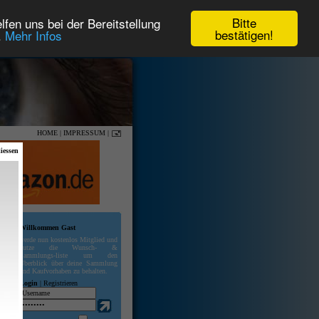
Bitte
fen uns bei der Bereitstellung
bestätigen!
.
Mehr Infos
HOME
|
IMPRESSUM
|
iessen
Willkommen Gast
werde nun kostenlos Mitglied und
nutze die Wunsch- &
Sammlungs-liste um den
Überblick über deine Sammlung
und Kaufvorhaben zu behalten.
Login
|
Registrieren