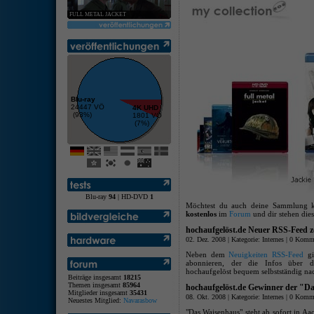
FULL METAL JACKET
Blu-ray
24447 VÖ
4K UHD
(93%)
1801 VÖ
(7%)
Blu-ray
94
| HD-DVD
1
Möchtest du auch deine Sammlung kos
kostenlos
im
Forum
und dir stehen dies
hochaufgelöst.de Neuer RSS-Feed z
02. Dez. 2008 | Kategorie:
Internes
|
0 Komme
Neben dem
Neuigkeiten RSS-Feed
gi
abonnieren, der die Infos über d
hochaufgelöst bequem selbstständig na
Beiträge insgesamt
18215
Themen insgesamt
85964
hochaufgelöst.de Gewinner der "D
Mitglieder insgesamt
35431
08. Okt. 2008 | Kategorie:
Internes
|
0 Komme
Neuestes Mitglied:
Navarasbow
"Das Waisenhaus" steht ab sofort in A