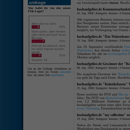
ray Gewinnspiels lautet
cineast
. Herzli
Was haltet ihr von den neuen
hochaufgelöst.de Kommentarfunkti
FSK-Logos?
26. Sep. 2008 | Kategorie:
Internes
|
0 Komme
Alle registrierten Benutzer können nu
den Neuigkeiten nutzen. Dazu einfach 
Mich stört es nicht
Benutzer seinen Kommentar eintrage
4
25%
möglich, zur Vorbeugung von Unsinn w
Nicht schön, aber hindert
mich nicht am Kauf neuer
hochaufgelöst.de "Das Waisenhaus
Blu-rays
19. Sep. 2008 | Kategorie:
Internes
|
0 Komme
7
43%
Find ich so störend, dass
Am 29. September veröffentlicht
Uni
ich mehr Importe kaufen
Waisenhaus
. Aus diesem Anlass
verlos
werde
Teilnahme für alle im
hochaufgelöst-
5
31%
Oktober möglich.
Gesamt: 16
hochaufgelöst.de Gewinner der "K
08. Sep. 2008 | Kategorie:
Internes
|
0 Komme
Um an der Umfrage teilnehmen zu
können, bitte im Forum
anmelden
Der ausgeloste Gewinner des
"Keinohr
bzw. als neuer User
registrieren
ray geht die Tage nach Essen. Herzlic
hochaufgelöst.de "Keinohrhasen" 
22. Aug. 2008 | Kategorie:
Internes
|
0 Komm
Heute erscheint die DVD und
Blu-ray
v
Jahre. Die DVD von
Keinohrhasen
hat 
von 1,2 Millionen Einheiten an d
hochaufgelöst verlost unter allen Fo
es zur Verlosung
. Einsendeschluss ist d
hochaufgelöst.de "my collection" 
19. Aug. 2008 | Kategorie:
Internes
|
0 Komm
Neben der Detail- und Listenansicht 
Möglichkeit eine Druckansicht in eine