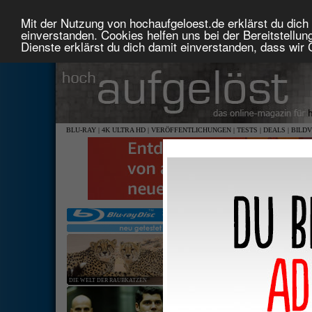
Mit der Nutzung von hochaufgeloest.de erklärst du dich 
einverstanden. Cookies helfen uns bei der Bereitstellu
Dienste erklärst du dich damit einverstanden, dass wir
BLU-RAY
|
4K ULTRA HD
|
VERÖFFENTLICHUNGEN
|
TESTS
|
DEALS
|
BILD
DIE WELT DER RAUBKATZEN