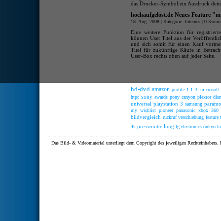
das Drucker-Symbol ein Ausdruck deine
hochaufgelöst.de Neues Feature "m
18. Aug. 2008 | Kategorie:
Internes
|
0 Komm
Eine weitere Funktion für registrier
können User Titel aus der Veröffentlic
und sich somit für einen Kauf vormerk
Titel für zukünftige Käufe in Betrac
User-Box rechts oben auf jeder Seite.
hd-dvd
amazon
profile 1.1
3l
microsoft
sony
htpc
awards
pony canyon
plextor
dis
universal
playstation 3
paramo
samsung
my wishlist
pioneer
panasonic
xbox 360
bildvergleich
rückruf
verschiebung
feature
pressemitteilung
4k
lg electronics
onkyo
h
Das Bild- & Videomaterial unterliegt dem Copyright des jeweiligen Rechteinhaber