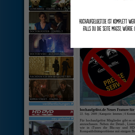
keine ang
GOMORRHA - STAFFEL 1 & 2...
[
Hardware
:
Softwar
Keine zukünftige Listungen von Un
27. Sep. 2019 | Kategorie:
Internes
|
0 Komme
DOCTOR FOSTER - STAFFEL 2
DOCTOR WHO - AUS DER ZEIT...
NACHDEM ICH IHM BEGEGNET BIN
RIPPER STREET - STAFFEL 5
hochaufgelöst.de Neues Feature für
22. Sep. 2009 | Kategorie:
Internes
|
0 Komme
Für hochaufgelöst Mitglieder gibt es e
anzuschauen. Neben der Detail-, Liste
wie in iTunes die Blu-ray und HD
Kompatibilitätsprobleme mit einigen Br