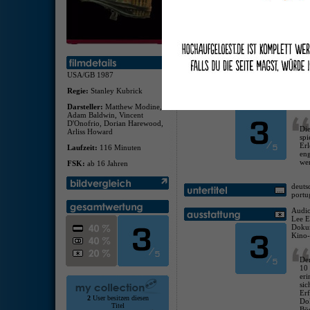
Im
Sp
1,8
er
ab
woh
An
sch
USA/GB 1987
Regie:
Stanley Kubrick
deuts
itali
Darsteller:
Matthew Modine,
Adam Baldwin, Vincent
D'Onofrio, Dorian Harewood,
Die
Arliss Howard
spi
Erl
Laufzeit:
116 Minuten
en
wen
FSK:
ab 16 Jahren
deutsc
portu
Audio
Lee E
Dokum
Kino-
De
10
er
si
Er
2
User besitzen diesen
Do
Titel
Bös