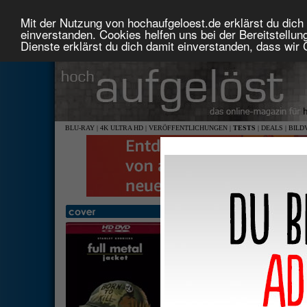
Mit der Nutzung von hochaufgeloest.de erklärst du dich 
einverstanden. Cookies helfen uns bei der Bereitstellu
Dienste erklärst du dich damit einverstanden, dass wir
BLU-RAY
|
4K ULTRA HD
|
VERÖFFENTLICHUNGEN
|
TESTS
|
DEALS
|
BILD
Full Metal Jacket
1,85: