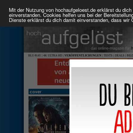
Mit der Nutzung von hochaufgeloest.de erklärst du dich 
einverstanden. Cookies helfen uns bei der Bereitstellu
Dienste erklärst du dich damit einverstanden, dass wir
BLU-RAY
|
4K ULTRA HD
|
VERÖFFENTLICHUNGEN
|
TESTS
|
DEALS
|
BIL
Aliens - Die Rückkehr (Remas
1,85: