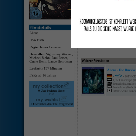
deuts
MA,/D
deuts
niede
Kinof
von 
Ents
Aliens
Nachp
USA 1986
Regie:
James Cameron
Darsteller:
Sigourney Weaver,
Michael Biehn, Paul Reiser,
Weitere Versionen
Carrie Henn, Lance Henriksen
Laufzeit:
137 Minuten
Aliens - Die Rückke
FSK:
ab 16 Jahren
•
•
20TH C
1,85:1 anamorph (
deutsch dts, englis
deutsch, englisch fü
0
User besitzen diesen
Interview mit James
Titel
0
User haben den Titel vorgemerkt