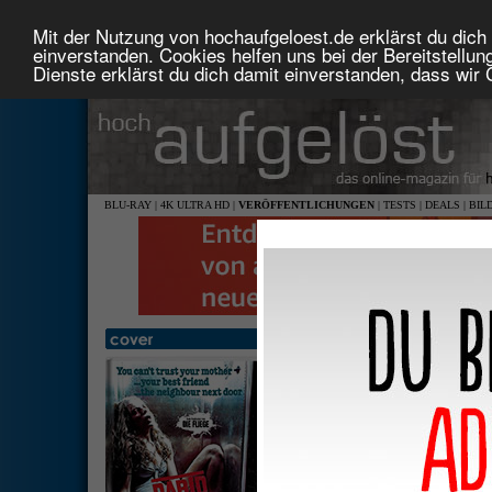
Mit der Nutzung von hochaufgeloest.de erklärst du dich 
einverstanden. Cookies helfen uns bei der Bereitstellu
Dienste erklärst du dich damit einverstanden, dass wir
BLU-RAY
|
4K ULTRA HD
|
VERÖFFENTLICHUNGEN
|
TESTS
|
DEALS
|
BIL
David Cronenberg's Rabid (L
1,66: