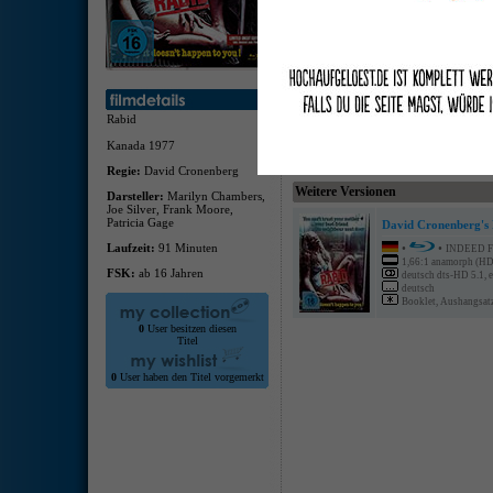
deuts
deuts
Bookl
Traile
Rabid
Kanada 1977
Regie:
David Cronenberg
Weitere Versionen
Darsteller:
Marilyn Chambers,
Joe Silver, Frank Moore,
Patricia Gage
David Cronenberg's 
Laufzeit:
91 Minuten
•
•
INDEED 
1,66:1 anamorph (H
FSK:
ab 16 Jahren
deutsch dts-HD 5.1, 
deutsch
Booklet, Aushangsatz; 
0
User besitzen diesen
Titel
0
User haben den Titel vorgemerkt