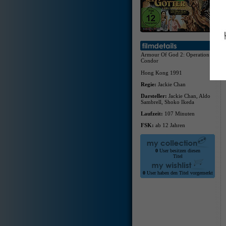
Armour Of God 2: Operation
Condor
Hong Kong 1991
Regie:
Jackie Chan
Darsteller:
Jackie Chan, Aldo
Sambrell, Shoko Ikeda
Laufzeit:
107 Minuten
FSK:
ab 12 Jahren
0
User besitzen diesen
Titel
0
User haben den Titel vorgemerkt