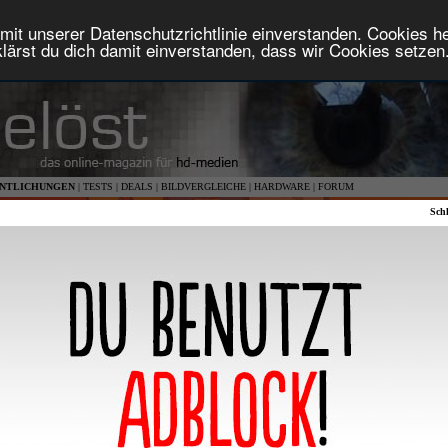
mit unserer Datenschutzrichtlinie einverstanden. Cookies hel
lärst du dich damit einverstanden, dass wir Cookies setzen
NTLICHUNGEN
|
TESTS
|
DEALS
|
BILDVERGLEICHE
|
HARDWARE
|
FORUM
Schl
Armour Of God 2 - Der starke Arm der Götter - Legacy Collection
(Limited 4K Ultra HD & Blu-ray Edition)
Splendid
27.06.2025
2,35:1 anamorph (4K UHD 2160p)