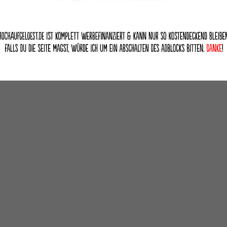
deutsch dts-HD 5.1, kantonesisch dts-HD 5.1
deutsch
Featurettes