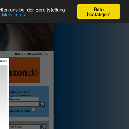
Bitte
fen uns bei der Bereitstellung
bestätigen!
.
Mehr Infos
HOME
|
IMPRESSUM
|
iessen
Willkommen Gast
Login
|
Registrieren
Eingeloggt bleiben