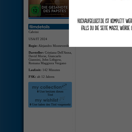
deuts
deuts
Cabrini
USA/IT 2024
Regie:
Alejandro Monteverde
Darsteller:
Cristiana Dell'Anna,
David Morse, Giancarlo
Giannini, John Lithgow,
Romana Maggiora Vergano
Laufzeit:
142 Minuten
FSK:
ab 12 Jahren
0
User besitzen diesen
Titel
0
User haben den Titel vorgemerkt