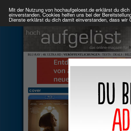
Mit der Nutzung von hochaufgeloest.de erklärst du dich 
einverstanden. Cookies helfen uns bei der Bereitstellu
Dienste erklärst du dich damit einverstanden, dass wir
BLU-RAY
|
4K ULTRA HD
|
VERÖFFENTLICHUNGEN
|
TESTS
|
DEALS
|
BIL
Die Gesandte des Papstes
2,39: