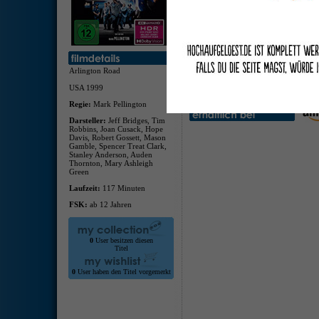
deuts
deuts
32-st
Arlington Road
Pelli
Alter
USA 1999
deuts
Regie:
Mark Pellington
Darsteller:
Jeff Bridges, Tim
Robbins, Joan Cusack, Hope
Davis, Robert Gossett, Mason
Gamble, Spencer Treat Clark,
Stanley Anderson, Auden
Thornton, Mary Ashleigh
Green
Laufzeit:
117 Minuten
FSK:
ab 12 Jahren
0
User besitzen diesen
Titel
0
User haben den Titel vorgemerkt