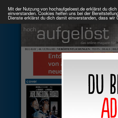
Mit der Nutzung von hochaufgeloest.de erklärst du dich 
einverstanden. Cookies helfen uns bei der Bereitstellu
Dienste erklärst du dich damit einverstanden, dass wir
BLU-RAY
|
4K ULTRA HD
|
VERÖFFENTLICHUNGEN
|
TESTS
|
DEALS
|
BIL
Arlington Road (Limited 4K 
Edition)
2,35