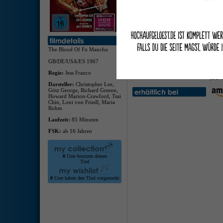
deuts
deuts
Bookl
The Blood Of Fu Manchu
Kinof
Fu Ma
GB/DE/USA/ES 1967
Audio
Pratt
Regie:
Jess Franco
(DE/U
Darsteller:
Christopher Lee,
Götz George, Richard Greene,
Howard Marion-Crawford, Tsai
Chin, Loni von Friedl, Maria
Rohm
Laufzeit:
85 Minuten
FSK:
ab 16 Jahren
0
User besitzen diesen
Titel
0
User haben den Titel vorgemerkt