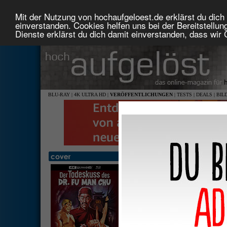
Mit der Nutzung von hochaufgeloest.de erklärst du dich 
einverstanden. Cookies helfen uns bei der Bereitstellu
Dienste erklärst du dich damit einverstanden, dass wir
BLU-RAY
|
4K ULTRA HD
|
VERÖFFENTLICHUNGEN
|
TESTS
|
DEALS
|
BIL
Der Todeskuss des Dr. Fu M
Collector's Mediabook Editio
1,66