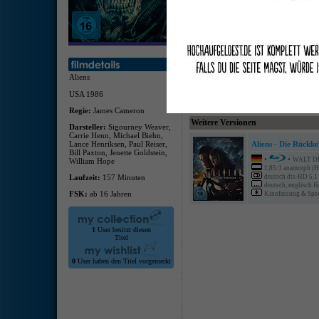
portu
deuts
finni
schwe
Inter
Bilde
Aliens
USA 1986
Regie:
James Cameron
Weitere Versionen
Darsteller:
Sigourney Weaver,
Carrie Henn, Michael Biehn,
Lance Henriksen, Paul Reiser,
Aliens - Die Rückk
Bill Paxton, Jenette Goldstein,
•
•
WALT D
William Hope
1,85:1 anamorph (
Laufzeit:
157 Minuten
deutsch dts-HD 5.1
deutsch, englisch fü
FSK:
ab 16 Jahren
Kinofassung & Speci
1
User besitzt diesen
Titel
0
User haben den Titel vorgemerkt