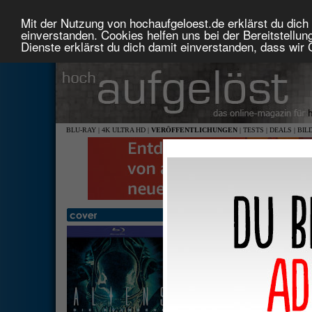
Mit der Nutzung von hochaufgeloest.de erklärst du dich 
einverstanden. Cookies helfen uns bei der Bereitstellu
Dienste erklärst du dich damit einverstanden, dass wir
BLU-RAY
|
4K ULTRA HD
|
VERÖFFENTLICHUNGEN
|
TESTS
|
DEALS
|
BIL
Aliens - Die Rückkehr
1,85:
deuts