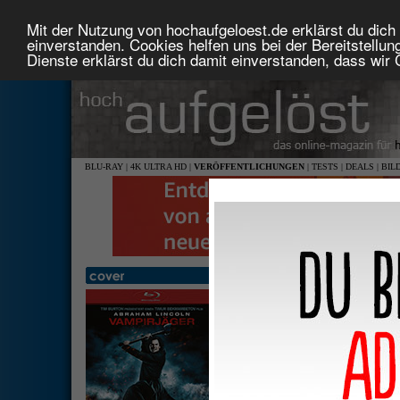
Mit der Nutzung von hochaufgeloest.de erklärst du dich 
einverstanden. Cookies helfen uns bei der Bereitstellu
Dienste erklärst du dich damit einverstanden, dass wir
BLU-RAY
|
4K ULTRA HD
|
VERÖFFENTLICHUNGEN
|
TESTS
|
DEALS
|
BIL
Abraham Lincoln - Vampirjä
2,40: