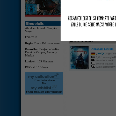
deuts
deuts
Audio
Unhei
Abraham Lincoln Vampire
Slayer
USA 2012
Weitere Versionen
Regie:
Timur Bekmambetow
Abraham Lincoln -
Darsteller:
Benjamin Walker,
Dominic Cooper, Anthony
•
•
20TH C
Mackie
2,40:1 anamorph (
deutsch dts, engli
Laufzeit:
105 Minuten
deutsch, englisch
Audiokommentar von
FSK:
ab 16 Jahren
1
User besitzt diesen
Titel
0
User haben den Titel vorgemerkt