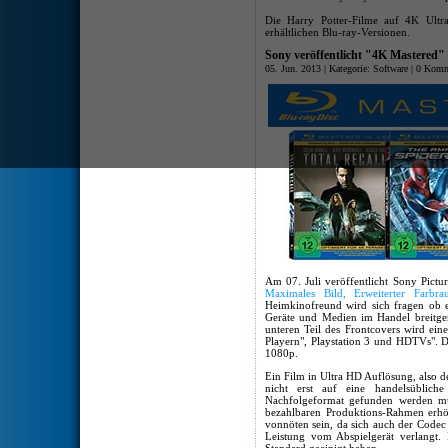
Die Harry Potter-Filme auf 4K Ultra
erhältlichen Blu-ray-Versionen.
Sony veröffentlicht "4K Mastered" 
05. Jun. 2013 | Kategorie:
Software
|
0 Komm
Am 07. Juli veröffentlicht Sony Pictu
Maximales Bild, Erweiterter Farbr
Heimkinofreund wird sich fragen ob e
Geräte und Medien im Handel breitge
unteren Teil des Frontcovers wird eine
Playern", Playstation 3 und HDTVs". Di
1080p.
Ein Film in Ultra HD Auflösung, also d
nicht erst auf eine handelsüblic
Nachfolgeformat gefunden werden mü
bezahlbaren Produktions-Rahmen erh
vonnöten sein, da sich auch der Codec
Leistung vom Abspielgerät verlangt. 