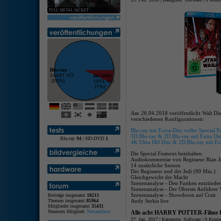
FULL METAL JACKET
Blu-ray
24447 VÖ
4K UHD
(93%)
1801 VÖ
(7%)
Am 26.04.2018 veröffentlicht Walt Disn
verschiedenen Konfigurationen:
Blu-ray mit Extra-Disc voller Special F
3D Blu-ray & 2D Blu-ray mit Extra Disc
Blu-ray
94
| HD-DVD
1
4K Ultra HD Disc & 2D Blu-ray mit Extr
Die Special Features beinhalten:
Audiokommentar von Regisseur Rian 
14 zusätzliche Szenen
Der Regisseur und der Jedi (90 Min.)
Gleichgewicht der Macht
Szenenanalyse - Den Funken entzünden
Szenenanalyse - Der Oberste Anführer
Szenenanalyse - Showdown auf Crait
Beiträge insgesamt
18215
Themen insgesamt
85964
Andy Serkis live
Mitglieder insgesamt
35431
Neuestes Mitglied:
Navarasbow
Alle acht HARRY POTTER-Filme k
27. Jan. 2017 | Kategorie:
Software
|
0 Komm