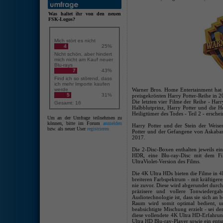
Was haltet ihr von den neuen
FSK-Logos?
Mich stört es nicht
4
25%
Nicht schön, aber hindert
mich nicht am Kauf neuer
Blu-rays
7
43%
Find ich so störend, dass
ich mehr Importe kaufen
werde
Warner Bros. Home Entertainment hat b
5
31%
preisgekrönten Harry Potter-Reihe in 2
Die letzten vier Filme der Reihe - Har
Gesamt: 16
Halbblutprinz, Harry Potter und die H
Heiligtümer des Todes - Teil 2 - erschei
Um an der Umfrage teilnehmen zu
können, bitte im Forum
anmelden
Harry Potter und der Stein der Weis
bzw. als neuer User
registrieren
Potter und der Gefangene von Askaban 
2017.
Die 2-Disc-Boxen enthalten jeweils e
HDR, eine Blu-ray-Disc mit dem F
UltraViolet-Version des Films.
Die 4K Ultra HDs bieten die Filme i
breiteren Farbspektrum - mit kräftige
nie zuvor. Diese wird abgerundet durc
präzisere und vollere Tonwiederg
Audiotechnologie ist, dass sie sich an
Raum wird somit optimal bedient, u
beabsichtigte Mischung erzielt - sei 
diese vollendete 4K Ultra HD-Erfahru
Ultra HD Blu-ray-Player sowie ein ent