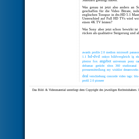
Standard geeinigt haben.
Was genau ist jetzt also anders an 
geschaffen für die Video Bitrate, in
englischen Tonspur in dts-HD 5.1 Mast
Unterschied auf Full HD TVs wird wohl
einen 4K TV leisten?
Was Sony aber jetzt schon bewirkt i
rücken als qualitative Steigerung und a
awards
profile 2.0
medion
microsoft
panason
hd-dvd
bildvergleich
1.1
onkyo
lg ele
angebot
fox
plextor
universum
pony ca
deltamac
gerücht
xbox 360
studiocanal
pressemitteilung
my wishlist
dreamworks
deal
verschiebung
concorde video
tags: blu
profil 2.0
pioneer
Das Bild- & Videomaterial unterliegt dem Copyright des jeweiligen Rechteinhaber