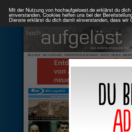
Mit der Nutzung von hochaufgeloest.de erklärst du dich 
einverstanden. Cookies helfen uns bei der Bereitstellu
Dienste erklärst du dich damit einverstanden, dass wir
BLU-RAY
|
4K ULTRA HD
|
VERÖFFENTLICHUNGEN
|
TESTS
|
DEALS
|
BILD
DIE WELT DER RAUBKATZEN