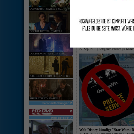
keine ang
GOMORRHA - STAFFEL 1 & 2...
[
Hardware
:
Softwar
Universal Pictures und Paramount
08. Jan. 2020 | Kategorie:
Software
|
0 Komm
DOCTOR FOSTER - STAFFEL 2
Ab sofort werden Titel von Universal 
Datenbank auf den neuesten Stand gebr
Keine zukünftige Listungen von Un
27. Sep. 2019 | Kategorie:
Internes
|
0 Komme
DOCTOR WHO - AUS DER ZEIT...
NACHDEM ICH IHM BEGEGNET BIN
RIPPER STREET - STAFFEL 5
Walt Disney kündigt "Star Wars: Di
23. Feb. 2018 | Kategorie:
Software
|
0 Komm